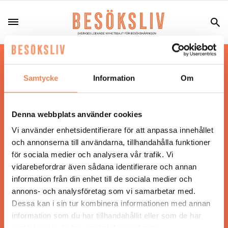
Hos oss läser du landets mest uppdaterade
nyheter och snackisar inom besöksnäringen.
Samtycke
Information
Om
Besöksliv i sin tryckta form är ett affärsmagasin
för ägare och ledare inom besöksnäringen.
Tidningen ges ut av
Visita
.
Denna webbplats använder cookies
Vi använder enhetsidentifierare för att anpassa innehållet
och annonserna till användarna, tillhandahålla funktioner
för sociala medier och analysera vår trafik. Vi
ANSVARIG UTGIVARE
vidarebefordrar även sådana identifierare och annan
Jonas Siljhammar
information från din enhet till de sociala medier och
annons- och analysföretag som vi samarbetar med.
Dessa kan i sin tur kombinera informationen med annan
UPPHOVSRÄTT
information som du har tillhandahållit eller som de har
samlat in när du har använt deras tjänster.