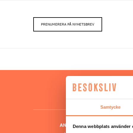
PRENUMERERA PÅ NYHETSBREV
Hos oss
besöksnär
o
Samtycke
ANSVARIG UTGIVARE
Denna webbplats använder 