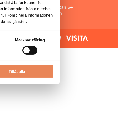
Besöksliv
andahålla funktioner för
Spoon, Brännkyrkagatan 64
n information från din enhet
118 23 Stockholm
 tur kombinera informationen
deras tjänster.
Marknadsföring
Tillåt alla