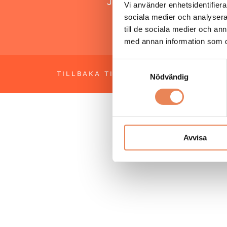
Jonas Siljhammar
Vi använder enhetsidentifierar
sociala medier och analysera 
till de sociala medier och a
med annan information som du 
Samtyckesval
TILLBAKA TILL TOPPEN
OM BESÖKS
Nödvändig
Avvisa