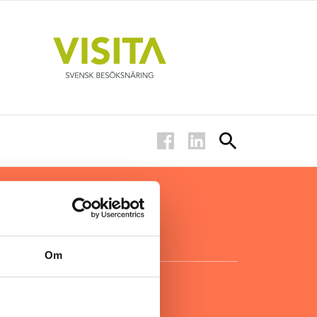
ar inom
för ägare
ta
.
Om
KONTAKT