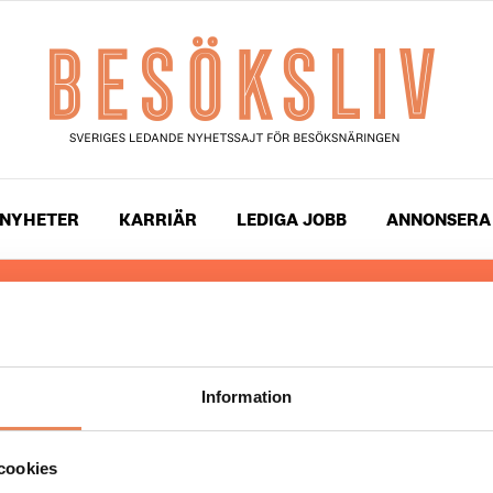
NYHETER
KARRIÄR
LEDIGA JOBB
ANNONSERA
 läser du landets mest uppdaterade nyheter och snackis
ingen. Besöksliv i sin tryckta form är ett affärsmagasin 
ch ledare inom besöksnäringen. Tidningen ges ut av
Visi
Information
UPPHOVSRÄTT
cookies