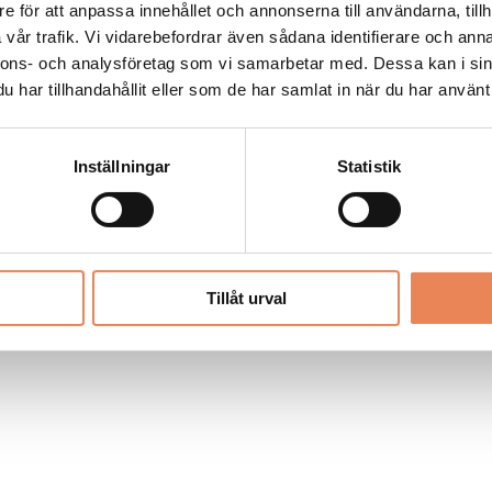
Allt material på besoksliv.se är skyddat
e för att anpassa innehållet och annonserna till användarna, tillh
enligt lagen om upphovsrätt.
vår trafik. Vi vidarebefordrar även sådana identifierare och anna
nnons- och analysföretag som vi samarbetar med. Dessa kan i sin
har tillhandahållit eller som de har samlat in när du har använt 
LIV
PRENUMERERA
ANNONSERA
Inställningar
Statistik
Tillåt urval