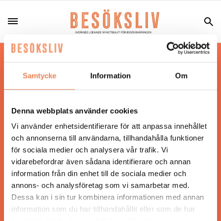
Hos oss läser du landets mest uppdaterade
nyheter och snackisar inom besöksnäringen.
Samtycke
Information
Om
Besöksliv i sin tryckta form är ett affärsmagasin
för ägare och ledare inom besöksnäringen.
Tidningen ges ut av
Visita
.
Denna webbplats använder cookies
Vi använder enhetsidentifierare för att anpassa innehållet
och annonserna till användarna, tillhandahålla funktioner
för sociala medier och analysera vår trafik. Vi
ANSVARIG UTGIVARE
vidarebefordrar även sådana identifierare och annan
Jonas Siljhammar
information från din enhet till de sociala medier och
annons- och analysföretag som vi samarbetar med.
Dessa kan i sin tur kombinera informationen med annan
UPPHOVSRÄTT
information som du har tillhandahållit eller som de har
samlat in när du har använt deras tjänster.