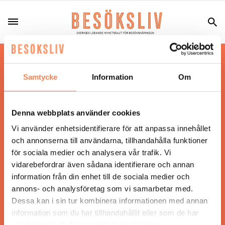
Hos oss läser du landets mest uppdaterade
nyheter och snackisar inom besöksnäringen.
Samtycke
Information
Om
Besöksliv i sin tryckta form är ett affärsmagasin
för ägare och ledare inom besöksnäringen.
Tidningen ges ut av
Visita
.
Denna webbplats använder cookies
Vi använder enhetsidentifierare för att anpassa innehållet
och annonserna till användarna, tillhandahålla funktioner
för sociala medier och analysera vår trafik. Vi
ANSVARIG UTGIVARE
vidarebefordrar även sådana identifierare och annan
Jonas Siljhammar
information från din enhet till de sociala medier och
annons- och analysföretag som vi samarbetar med.
Dessa kan i sin tur kombinera informationen med annan
UPPHOVSRÄTT
information som du har tillhandahållit eller som de har
samlat in när du har använt deras tjänster.