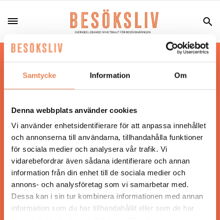
Hos oss läser du landets mest uppdaterade
nyheter och snackisar inom besöksnäringen.
Samtycke
Information
Om
Besöksliv i sin tryckta form är ett affärsmagasin
för ägare och ledare inom besöksnäringen.
Tidningen ges ut av
Visita
.
Denna webbplats använder cookies
Vi använder enhetsidentifierare för att anpassa innehållet
och annonserna till användarna, tillhandahålla funktioner
för sociala medier och analysera vår trafik. Vi
ANSVARIG UTGIVARE
vidarebefordrar även sådana identifierare och annan
Jonas Siljhammar
information från din enhet till de sociala medier och
annons- och analysföretag som vi samarbetar med.
Dessa kan i sin tur kombinera informationen med annan
UPPHOVSRÄTT
information som du har tillhandahållit eller som de har
samlat in när du har använt deras tjänster.