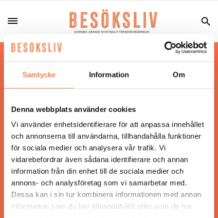
Hos oss läser du landets mest uppdaterade
nyheter och snackisar inom besöksnäringen.
Samtycke
Information
Om
Besöksliv i sin tryckta form är ett affärsmagasin
för ägare och ledare inom besöksnäringen.
Tidningen ges ut av
Visita
.
Denna webbplats använder cookies
Vi använder enhetsidentifierare för att anpassa innehållet
och annonserna till användarna, tillhandahålla funktioner
för sociala medier och analysera vår trafik. Vi
ANSVARIG UTGIVARE
vidarebefordrar även sådana identifierare och annan
Jonas Siljhammar
information från din enhet till de sociala medier och
annons- och analysföretag som vi samarbetar med.
Dessa kan i sin tur kombinera informationen med annan
UPPHOVSRÄTT
information som du har tillhandahållit eller som de har
samlat in när du har använt deras tjänster.