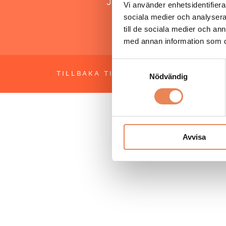
Jonas Siljhammar
Vi använder enhetsidentifierar
sociala medier och analysera 
till de sociala medier och a
med annan information som du 
Samtyckesval
TILLBAKA TILL TOPPEN
OM BESÖKS
Nödvändig
Avvisa