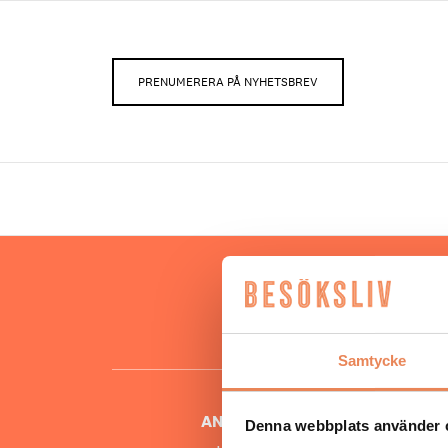
PRENUMERERA PÅ NYHETSBREV
Hos oss
besöksnär
o
Samtycke
ANSVARIG UTGIVARE
Denna webbplats använder 