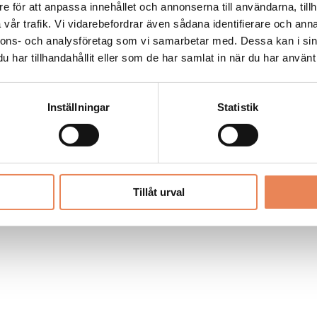
Allt material på besoksliv.se är skyddat
e för att anpassa innehållet och annonserna till användarna, tillh
enligt lagen om upphovsrätt.
vår trafik. Vi vidarebefordrar även sådana identifierare och anna
nnons- och analysföretag som vi samarbetar med. Dessa kan i sin
har tillhandahållit eller som de har samlat in när du har använt 
LIV
PRENUMERERA
ANNONSERA
Inställningar
Statistik
Tillåt urval