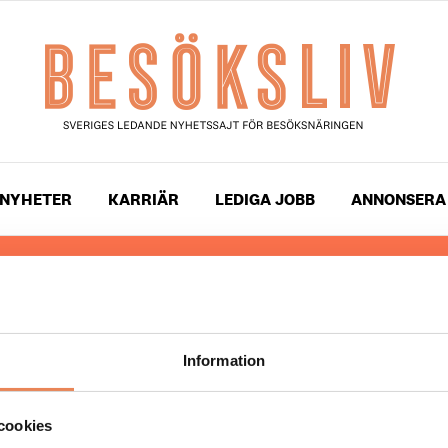
NYHETER
KARRIÄR
LEDIGA JOBB
ANNONSERA
 läser du landets mest uppdaterade nyheter och snackis
ingen. Besöksliv i sin tryckta form är ett affärsmagasin 
ch ledare inom besöksnäringen. Tidningen ges ut av
Visi
Information
UPPHOVSRÄTT
cookies