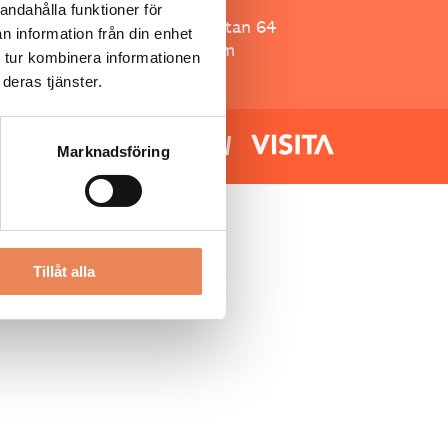
Besöksliv
andahålla funktioner för
Spoon, Brännkyrkagatan 64
n information från din enhet
118 23 Stockholm
 tur kombinera informationen
deras tjänster.
Marknadsföring
Tillåt alla