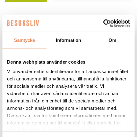
FLER LEDIGA JOBB
Samtycke
Information
Om
Denna webbplats använder cookies
Vi använder enhetsidentifierare för att anpassa innehållet
och annonserna till användarna, tillhandahålla funktioner
General
för sociala medier och analysera vår trafik. Vi
Manager/Hotelldirektör
vidarebefordrar även sådana identifierare och annan
information från din enhet till de sociala medier och
Arbetsgivare: Quality Hotel Grand
annons- och analysföretag som vi samarbetar med.
Placeringsort: Falun
Dessa kan i sin tur kombinera informationen med annan
Sista ansökningsdag: 2026-09-04
information som du har tillhandahållit eller som de har
samlat in när du har använt deras tjänster.
LÄS MER