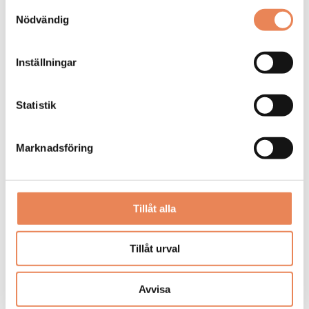
Samtyckesval
Nödvändig
DAGAR KVAR:
26
Inställningar
Statistik
Marknadsföring
Tillåt alla
Kock
Tillåt urval
Arbetsgivare: Smådalarö Gård Hotell & Spa
Placeringsort: Dalarö
Avvisa
Sista ansökningsdag: 2026-08-30