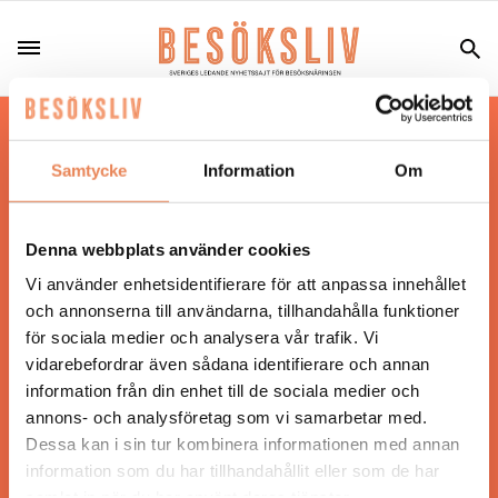
Hos oss läser du landets mest uppdaterade
nyheter och snackisar inom besöksnäringen.
Samtycke
Information
Om
Besöksliv i sin tryckta form är ett affärsmagasin
för ägare och ledare inom besöksnäringen.
Tidningen ges ut av
Visita
.
Denna webbplats använder cookies
Vi använder enhetsidentifierare för att anpassa innehållet
och annonserna till användarna, tillhandahålla funktioner
för sociala medier och analysera vår trafik. Vi
ANSVARIG UTGIVARE
vidarebefordrar även sådana identifierare och annan
Jonas Siljhammar
information från din enhet till de sociala medier och
annons- och analysföretag som vi samarbetar med.
Dessa kan i sin tur kombinera informationen med annan
UPPHOVSRÄTT
information som du har tillhandahållit eller som de har
samlat in när du har använt deras tjänster.