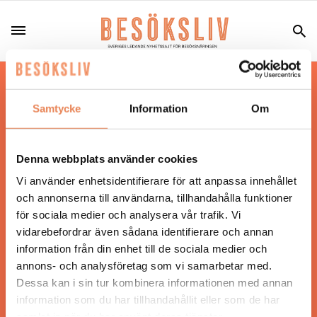
Hos oss läser du landets mest uppdaterade
nyheter och snackisar inom besöksnäringen.
Samtycke
Information
Om
Besöksliv i sin tryckta form är ett affärsmagasin
för ägare och ledare inom besöksnäringen.
Tidningen ges ut av
Visita
.
Denna webbplats använder cookies
Vi använder enhetsidentifierare för att anpassa innehållet
och annonserna till användarna, tillhandahålla funktioner
för sociala medier och analysera vår trafik. Vi
ANSVARIG UTGIVARE
vidarebefordrar även sådana identifierare och annan
Jonas Siljhammar
information från din enhet till de sociala medier och
annons- och analysföretag som vi samarbetar med.
Dessa kan i sin tur kombinera informationen med annan
UPPHOVSRÄTT
information som du har tillhandahållit eller som de har
samlat in när du har använt deras tjänster.