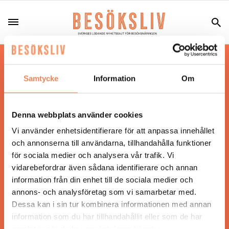
Hos oss läser du landets mest uppdaterade
nyheter och snackisar inom besöksnäringen.
Samtycke
Information
Om
Besöksliv i sin tryckta form är ett affärsmagasin
för ägare och ledare inom besöksnäringen.
Tidningen ges ut av
Visita
.
Denna webbplats använder cookies
Vi använder enhetsidentifierare för att anpassa innehållet
och annonserna till användarna, tillhandahålla funktioner
för sociala medier och analysera vår trafik. Vi
ANSVARIG UTGIVARE
vidarebefordrar även sådana identifierare och annan
Jonas Siljhammar
information från din enhet till de sociala medier och
annons- och analysföretag som vi samarbetar med.
Dessa kan i sin tur kombinera informationen med annan
UPPHOVSRÄTT
information som du har tillhandahållit eller som de har
samlat in när du har använt deras tjänster.