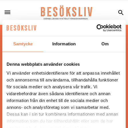
Hos oss läser du landets mest uppdaterade
nyheter och snackisar inom besöksnäringen.
Samtycke
Information
Om
Besöksliv i sin tryckta form är ett affärsmagasin
för ägare och ledare inom besöksnäringen.
Tidningen ges ut av
Visita
.
Denna webbplats använder cookies
Vi använder enhetsidentifierare för att anpassa innehållet
och annonserna till användarna, tillhandahålla funktioner
för sociala medier och analysera vår trafik. Vi
ANSVARIG UTGIVARE
vidarebefordrar även sådana identifierare och annan
Jonas Siljhammar
information från din enhet till de sociala medier och
annons- och analysföretag som vi samarbetar med.
Dessa kan i sin tur kombinera informationen med annan
UPPHOVSRÄTT
information som du har tillhandahållit eller som de har
samlat in när du har använt deras tjänster.