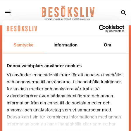
Hos oss läser du landets mest uppdaterade
nyheter och snackisar inom besöksnäringen.
Samtycke
Information
Om
Besöksliv i sin tryckta form är ett affärsmagasin
för ägare och ledare inom besöksnäringen.
Tidningen ges ut av
Visita
.
Denna webbplats använder cookies
Vi använder enhetsidentifierare för att anpassa innehållet
och annonserna till användarna, tillhandahålla funktioner
för sociala medier och analysera vår trafik. Vi
ANSVARIG UTGIVARE
vidarebefordrar även sådana identifierare och annan
Jonas Siljhammar
information från din enhet till de sociala medier och
annons- och analysföretag som vi samarbetar med.
Dessa kan i sin tur kombinera informationen med annan
UPPHOVSRÄTT
information som du har tillhandahållit eller som de har
samlat in när du har använt deras tjänster.