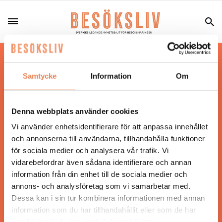
Hos oss läser du landets mest uppdaterade
nyheter och snackisar inom besöksnäringen.
Samtycke
Information
Om
Besöksliv i sin tryckta form är ett affärsmagasin
för ägare och ledare inom besöksnäringen.
Tidningen ges ut av
Visita
.
Denna webbplats använder cookies
Vi använder enhetsidentifierare för att anpassa innehållet
och annonserna till användarna, tillhandahålla funktioner
för sociala medier och analysera vår trafik. Vi
ANSVARIG UTGIVARE
vidarebefordrar även sådana identifierare och annan
Jonas Siljhammar
information från din enhet till de sociala medier och
annons- och analysföretag som vi samarbetar med.
Dessa kan i sin tur kombinera informationen med annan
UPPHOVSRÄTT
information som du har tillhandahållit eller som de har
samlat in när du har använt deras tjänster.