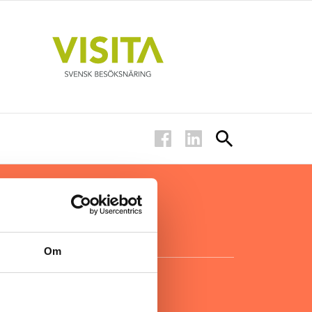
ar inom
för ägare
ta
.
Om
KONTAKT