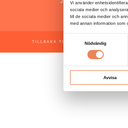
Jonas Siljhammar
Vi använder enhetsidentifierar
sociala medier och analysera 
till de sociala medier och a
med annan information som du 
Samtyckesval
TILLBAKA TILL TOPPEN
OM BESÖKS
Nödvändig
Avvisa