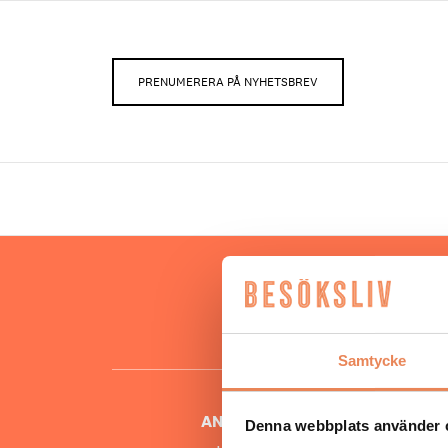
PRENUMERERA PÅ NYHETSBREV
Hos oss
besöksnär
o
Samtycke
ANSVARIG UTGIVARE
Denna webbplats använder 