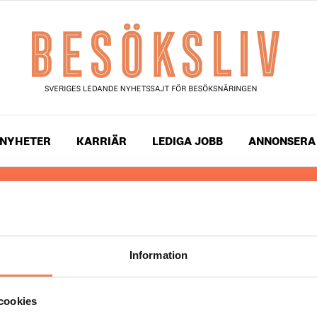
NYHETER
KARRIÄR
LEDIGA JOBB
ANNONSERA
 läser du landets mest uppdaterade nyheter och snackis
ingen. Besöksliv i sin tryckta form är ett affärsmagasin 
ch ledare inom besöksnäringen. Tidningen ges ut av
Visi
Information
UPPHOVSRÄTT
cookies