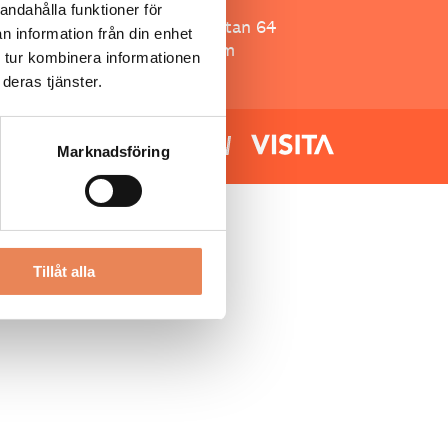
Besöksliv
andahålla funktioner för
Spoon, Brännkyrkagatan 64
n information från din enhet
118 23 Stockholm
 tur kombinera informationen
deras tjänster.
Marknadsföring
Tillåt alla