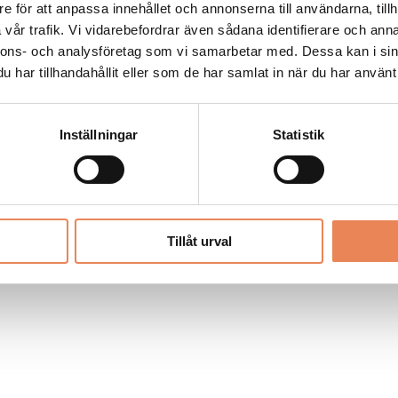
Allt material på besoksliv.se är skyddat
e för att anpassa innehållet och annonserna till användarna, tillh
enligt lagen om upphovsrätt.
vår trafik. Vi vidarebefordrar även sådana identifierare och anna
nnons- och analysföretag som vi samarbetar med. Dessa kan i sin
har tillhandahållit eller som de har samlat in när du har använt 
LIV
PRENUMERERA
ANNONSERA
Inställningar
Statistik
Tillåt urval