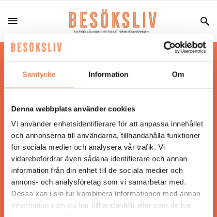
Hos oss läser du landets mest uppdaterade
nyheter och snackisar inom besöksnäringen.
Samtycke
Information
Om
Besöksliv i sin tryckta form är ett affärsmagasin
för ägare och ledare inom besöksnäringen.
Tidningen ges ut av
Visita
.
Denna webbplats använder cookies
Vi använder enhetsidentifierare för att anpassa innehållet
och annonserna till användarna, tillhandahålla funktioner
för sociala medier och analysera vår trafik. Vi
ANSVARIG UTGIVARE
vidarebefordrar även sådana identifierare och annan
Jonas Siljhammar
information från din enhet till de sociala medier och
annons- och analysföretag som vi samarbetar med.
Dessa kan i sin tur kombinera informationen med annan
UPPHOVSRÄTT
information som du har tillhandahållit eller som de har
samlat in när du har använt deras tjänster.