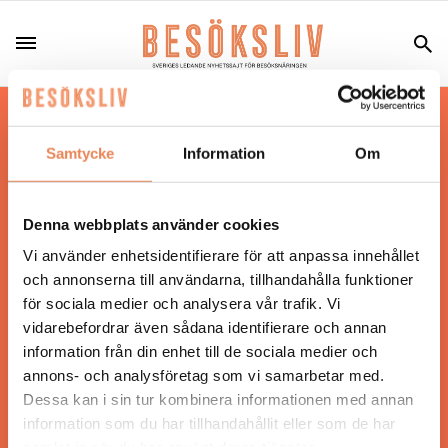
Hos oss läser du landets mest uppdaterade
nyheter och snackisar inom besöksnäringen.
Samtycke
Information
Om
Besöksliv i sin tryckta form är ett affärsmagasin
för ägare och ledare inom besöksnäringen.
Tidningen ges ut av
Visita
.
Denna webbplats använder cookies
Vi använder enhetsidentifierare för att anpassa innehållet
och annonserna till användarna, tillhandahålla funktioner
för sociala medier och analysera vår trafik. Vi
ANSVARIG UTGIVARE
vidarebefordrar även sådana identifierare och annan
Jonas Siljhammar
information från din enhet till de sociala medier och
annons- och analysföretag som vi samarbetar med.
Dessa kan i sin tur kombinera informationen med annan
UPPHOVSRÄTT
information som du har tillhandahållit eller som de har
samlat in när du har använt deras tjänster.