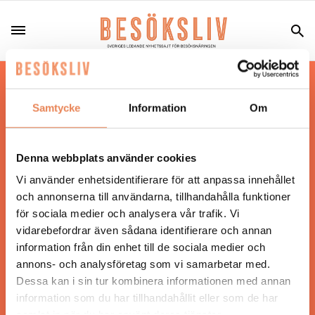
Hos oss läser du landets mest uppdaterade
nyheter och snackisar inom besöksnäringen.
Samtycke
Information
Om
Besöksliv i sin tryckta form är ett affärsmagasin
för ägare och ledare inom besöksnäringen.
Tidningen ges ut av
Visita
.
Denna webbplats använder cookies
Vi använder enhetsidentifierare för att anpassa innehållet
och annonserna till användarna, tillhandahålla funktioner
för sociala medier och analysera vår trafik. Vi
ANSVARIG UTGIVARE
vidarebefordrar även sådana identifierare och annan
Jonas Siljhammar
information från din enhet till de sociala medier och
annons- och analysföretag som vi samarbetar med.
Dessa kan i sin tur kombinera informationen med annan
UPPHOVSRÄTT
information som du har tillhandahållit eller som de har
samlat in när du har använt deras tjänster.