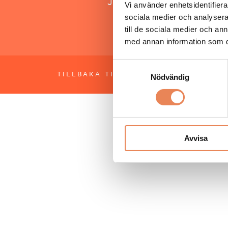
Jonas Siljhammar
Vi använder enhetsidentifierar
sociala medier och analysera 
till de sociala medier och a
med annan information som du 
Samtyckesval
TILLBAKA TILL TOPPEN
OM BESÖKS
Nödvändig
Avvisa