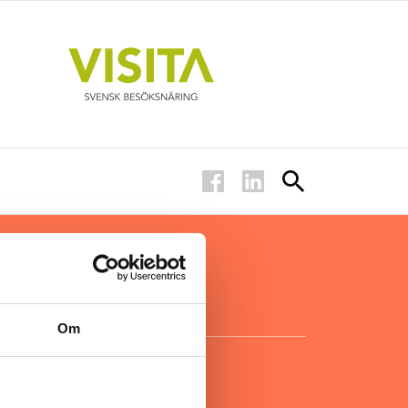
ar inom
för ägare
ta
.
Om
KONTAKT