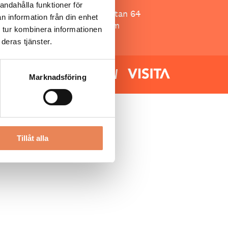
Besöksliv
andahålla funktioner för
Spoon, Brännkyrkagatan 64
n information från din enhet
118 23 Stockholm
 tur kombinera informationen
deras tjänster.
Marknadsföring
Tillåt alla