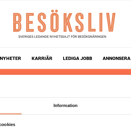
NYHETER
KARRIÄR
LEDIGA JOBB
ANNONSERA
 läser du landets mest uppdaterade nyheter och snackis
ingen. Besöksliv i sin tryckta form är ett affärsmagasin 
ch ledare inom besöksnäringen. Tidningen ges ut av
Visi
Information
UPPHOVSRÄTT
cookies