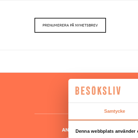
PRENUMERERA PÅ NYHETSBREV
Hos oss
besöksnär
o
Samtycke
ANSVARIG UTGIVARE
Denna webbplats använder 