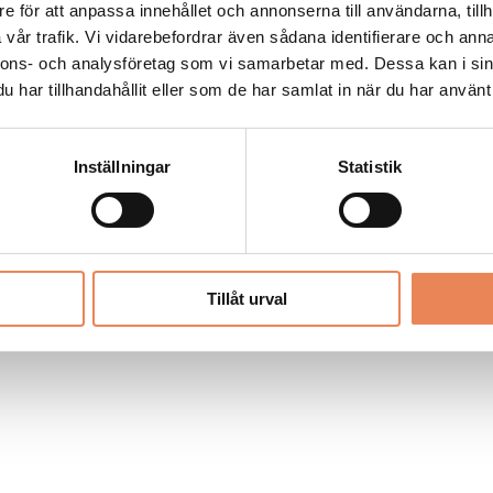
Allt material på besoksliv.se är skyddat
e för att anpassa innehållet och annonserna till användarna, tillh
enligt lagen om upphovsrätt.
vår trafik. Vi vidarebefordrar även sådana identifierare och anna
nnons- och analysföretag som vi samarbetar med. Dessa kan i sin
har tillhandahållit eller som de har samlat in när du har använt 
LIV
PRENUMERERA
ANNONSERA
Inställningar
Statistik
Tillåt urval