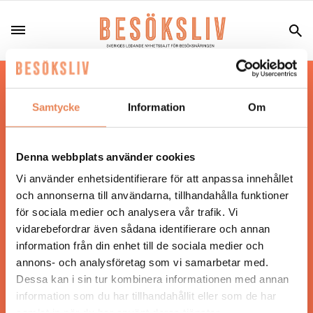
Hos oss läser du landets mest uppdaterade
nyheter och snackisar inom besöksnäringen.
Samtycke
Information
Om
Besöksliv i sin tryckta form är ett affärsmagasin
för ägare och ledare inom besöksnäringen.
Tidningen ges ut av
Visita
.
Denna webbplats använder cookies
Vi använder enhetsidentifierare för att anpassa innehållet
och annonserna till användarna, tillhandahålla funktioner
för sociala medier och analysera vår trafik. Vi
ANSVARIG UTGIVARE
vidarebefordrar även sådana identifierare och annan
Jonas Siljhammar
information från din enhet till de sociala medier och
annons- och analysföretag som vi samarbetar med.
Dessa kan i sin tur kombinera informationen med annan
UPPHOVSRÄTT
information som du har tillhandahållit eller som de har
samlat in när du har använt deras tjänster.