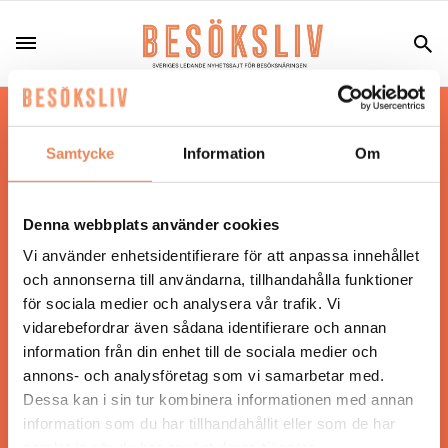
Hos oss läser du landets mest uppdaterade
nyheter och snackisar inom besöksnäringen.
Samtycke
Information
Om
Besöksliv i sin tryckta form är ett affärsmagasin
för ägare och ledare inom besöksnäringen.
Tidningen ges ut av
Visita
.
Denna webbplats använder cookies
Vi använder enhetsidentifierare för att anpassa innehållet
och annonserna till användarna, tillhandahålla funktioner
för sociala medier och analysera vår trafik. Vi
ANSVARIG UTGIVARE
vidarebefordrar även sådana identifierare och annan
Jonas Siljhammar
information från din enhet till de sociala medier och
annons- och analysföretag som vi samarbetar med.
Dessa kan i sin tur kombinera informationen med annan
UPPHOVSRÄTT
information som du har tillhandahållit eller som de har
samlat in när du har använt deras tjänster.