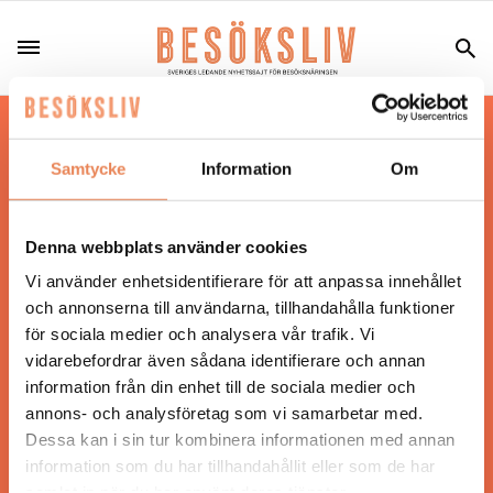
Hos oss läser du landets mest uppdaterade
nyheter och snackisar inom besöksnäringen.
Samtycke
Information
Om
Besöksliv i sin tryckta form är ett affärsmagasin
för ägare och ledare inom besöksnäringen.
Tidningen ges ut av
Visita
.
Denna webbplats använder cookies
Vi använder enhetsidentifierare för att anpassa innehållet
och annonserna till användarna, tillhandahålla funktioner
för sociala medier och analysera vår trafik. Vi
ANSVARIG UTGIVARE
vidarebefordrar även sådana identifierare och annan
Jonas Siljhammar
information från din enhet till de sociala medier och
annons- och analysföretag som vi samarbetar med.
Dessa kan i sin tur kombinera informationen med annan
UPPHOVSRÄTT
information som du har tillhandahållit eller som de har
samlat in när du har använt deras tjänster.