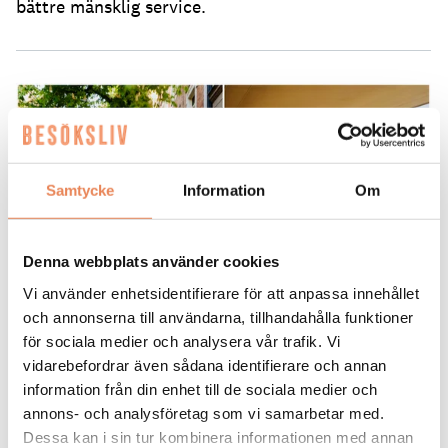
bättre mänsklig service.
Samtycke
Information
Om
Denna webbplats använder cookies
Vi använder enhetsidentifierare för att anpassa innehållet
och annonserna till användarna, tillhandahålla funktioner
NYHETER
|
1 juli 2026
för sociala medier och analysera vår trafik. Vi
Ute är inne –
vidarebefordrar även sådana identifierare och annan
information från din enhet till de sociala medier och
uteserveringarnas betydelse
annons- och analysföretag som vi samarbetar med.
ökar
Dessa kan i sin tur kombinera informationen med annan