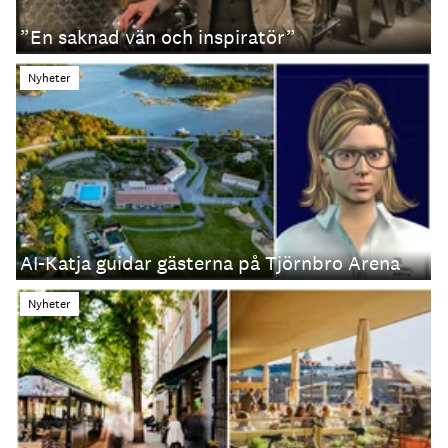
”En saknad vän och inspiratör”
Nyheter
AI-Katja guidar gästerna på Tjörnbro Arena
Nyheter