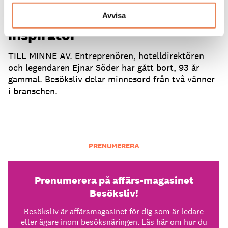
”En saknad vän och
Avvisa
inspiratör”
TILL MINNE AV. Entreprenören, hotelldirektören
och legendaren Ejnar Söder har gått bort, 93 år
gammal. Besöksliv delar minnesord från två vänner
i branschen.
PRENUMERERA
Prenumerera på affärs-magasinet
Besöksliv!
Besöksliv är affärsmagasinet för dig som är ledare
eller ägare inom besöksnäringen. Läs här om hur du