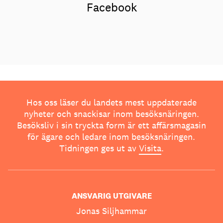
Facebook
Hos oss läser du landets mest uppdaterade
nyheter och snackisar inom besöksnäringen.
Besöksliv i sin tryckta form är ett affärsmagasin
för ägare och ledare inom besöksnäringen.
Tidningen ges ut av
Visita
.
ANSVARIG UTGIVARE
Jonas Siljhammar