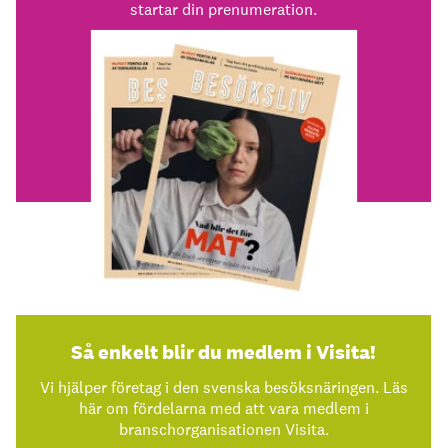
startar din prenumeration.
Så enkelt blir du medlem i Visita!
Vi hjälper företag i den svenska besöksnäringen. Läs
här om fördelarna med att vara medlem i
branschorganisationen Visita.