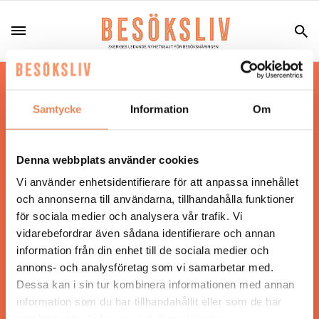
Hos oss läser du landets mest uppdaterade
nyheter och snackisar inom besöksnäringen.
Samtycke
Information
Om
Besöksliv i sin tryckta form är ett affärsmagasin
för ägare och ledare inom besöksnäringen.
Tidningen ges ut av
Visita
.
Denna webbplats använder cookies
Vi använder enhetsidentifierare för att anpassa innehållet
och annonserna till användarna, tillhandahålla funktioner
för sociala medier och analysera vår trafik. Vi
ANSVARIG UTGIVARE
vidarebefordrar även sådana identifierare och annan
Jonas Siljhammar
information från din enhet till de sociala medier och
annons- och analysföretag som vi samarbetar med.
Dessa kan i sin tur kombinera informationen med annan
UPPHOVSRÄTT
information som du har tillhandahållit eller som de har
samlat in när du har använt deras tjänster.