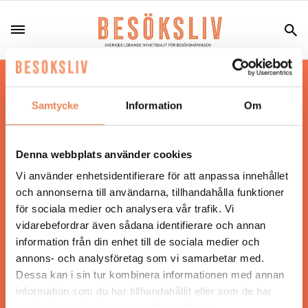
Hos oss läser du landets mest uppdaterade
nyheter och snackisar inom besöksnäringen.
Samtycke
Information
Om
Besöksliv i sin tryckta form är ett affärsmagasin
för ägare och ledare inom besöksnäringen.
Tidningen ges ut av
Visita
.
Denna webbplats använder cookies
Vi använder enhetsidentifierare för att anpassa innehållet
och annonserna till användarna, tillhandahålla funktioner
för sociala medier och analysera vår trafik. Vi
ANSVARIG UTGIVARE
vidarebefordrar även sådana identifierare och annan
Jonas Siljhammar
information från din enhet till de sociala medier och
annons- och analysföretag som vi samarbetar med.
Dessa kan i sin tur kombinera informationen med annan
UPPHOVSRÄTT
information som du har tillhandahållit eller som de har
samlat in när du har använt deras tjänster.