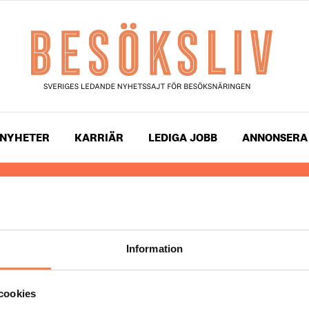
NYHETER
KARRIÄR
LEDIGA JOBB
ANNONSERA
 läser du landets mest uppdaterade nyheter och snackis
ingen. Besöksliv i sin tryckta form är ett affärsmagasin 
ch ledare inom besöksnäringen. Tidningen ges ut av
Visi
Information
UPPHOVSRÄTT
cookies