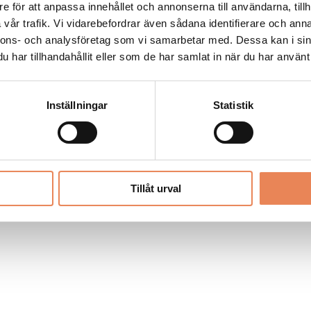
Allt material på besoksliv.se är skyddat
e för att anpassa innehållet och annonserna till användarna, tillh
enligt lagen om upphovsrätt.
vår trafik. Vi vidarebefordrar även sådana identifierare och anna
nnons- och analysföretag som vi samarbetar med. Dessa kan i sin
har tillhandahållit eller som de har samlat in när du har använt 
LIV
PRENUMERERA
ANNONSERA
Inställningar
Statistik
Tillåt urval