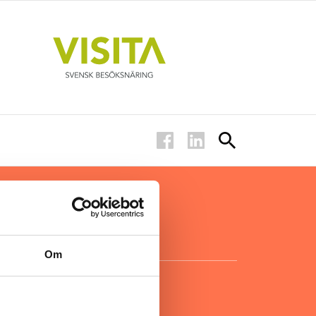
ar inom
för ägare
ta
.
Om
KONTAKT