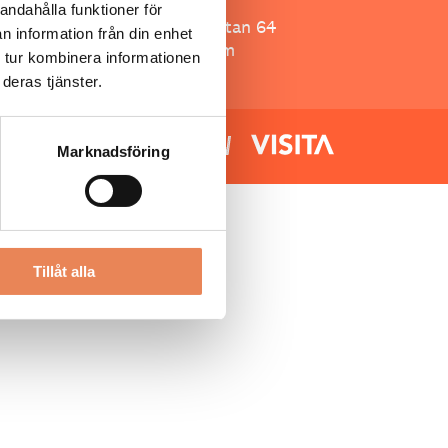
Besöksliv
andahålla funktioner för
Spoon, Brännkyrkagatan 64
n information från din enhet
118 23 Stockholm
 tur kombinera informationen
deras tjänster.
Marknadsföring
Tillåt alla