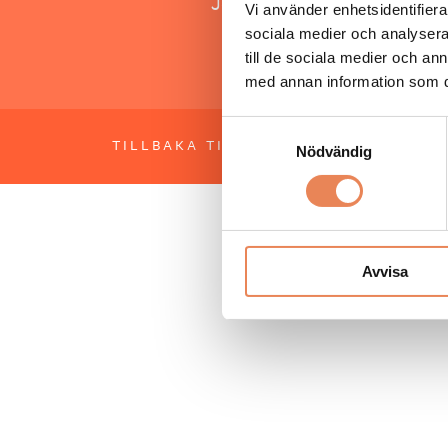
Jonas Siljhammar
Vi använder enhetsidentifierar
sociala medier och analysera 
till de sociala medier och a
med annan information som du 
Samtyckesval
TILLBAKA TILL TOPPEN
OM BESÖKS
Nödvändig
Avvisa