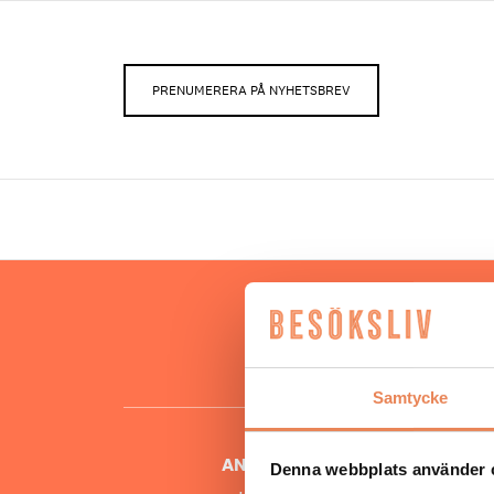
PRENUMERERA PÅ NYHETSBREV
Hos oss
besöksnär
o
Samtycke
ANSVARIG UTGIVARE
Denna webbplats använder 