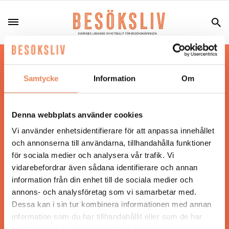
Hos oss läser du landets mest uppdaterade
nyheter och snackisar inom besöksnäringen.
Samtycke
Information
Om
Besöksliv i sin tryckta form är ett affärsmagasin
för ägare och ledare inom besöksnäringen.
Tidningen ges ut av
Visita
.
Denna webbplats använder cookies
Vi använder enhetsidentifierare för att anpassa innehållet
och annonserna till användarna, tillhandahålla funktioner
för sociala medier och analysera vår trafik. Vi
ANSVARIG UTGIVARE
vidarebefordrar även sådana identifierare och annan
Jonas Siljhammar
information från din enhet till de sociala medier och
annons- och analysföretag som vi samarbetar med.
Dessa kan i sin tur kombinera informationen med annan
UPPHOVSRÄTT
information som du har tillhandahållit eller som de har
samlat in när du har använt deras tjänster.