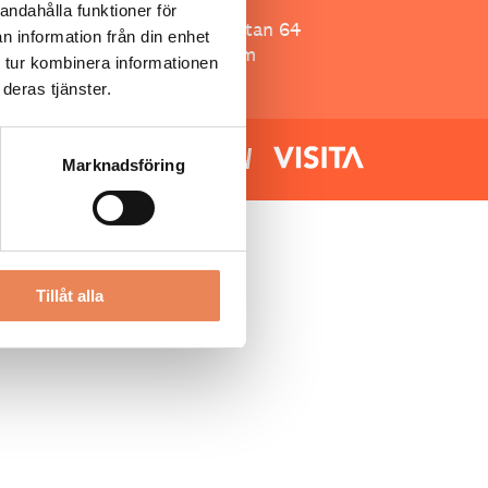
Besöksliv
andahålla funktioner för
Spoon, Brännkyrkagatan 64
n information från din enhet
118 23 Stockholm
 tur kombinera informationen
deras tjänster.
Marknadsföring
Tillåt alla