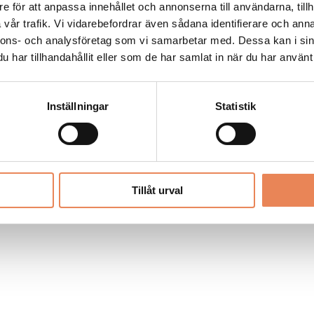
Allt material på besoksliv.se är skyddat
e för att anpassa innehållet och annonserna till användarna, tillh
enligt lagen om upphovsrätt.
vår trafik. Vi vidarebefordrar även sådana identifierare och anna
nnons- och analysföretag som vi samarbetar med. Dessa kan i sin
har tillhandahållit eller som de har samlat in när du har använt 
LIV
PRENUMERERA
ANNONSERA
Inställningar
Statistik
Tillåt urval