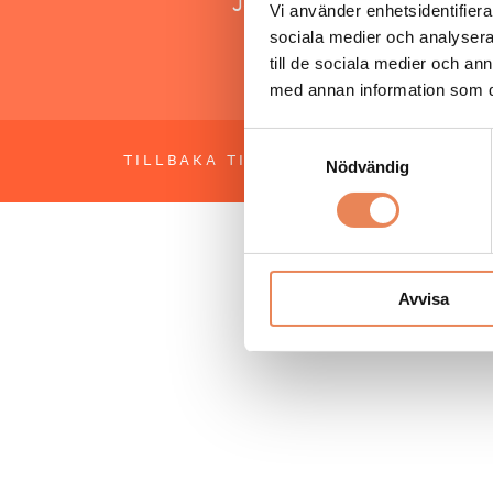
Jonas Siljhammar
Vi använder enhetsidentifierar
sociala medier och analysera 
till de sociala medier och a
med annan information som du 
Samtyckesval
TILLBAKA TILL TOPPEN
OM BESÖKS
Nödvändig
Avvisa