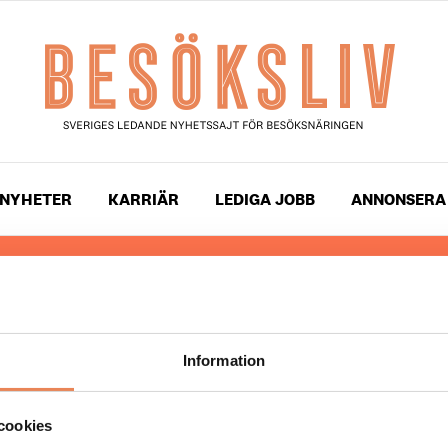
NYHETER
KARRIÄR
LEDIGA JOBB
ANNONSERA
 läser du landets mest uppdaterade nyheter och snackis
ingen. Besöksliv i sin tryckta form är ett affärsmagasin 
ch ledare inom besöksnäringen. Tidningen ges ut av
Visi
Information
UPPHOVSRÄTT
cookies