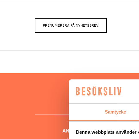
PRENUMERERA PÅ NYHETSBREV
Hos oss
besöksnär
o
Samtycke
ANSVARIG UTGIVARE
Denna webbplats använder 