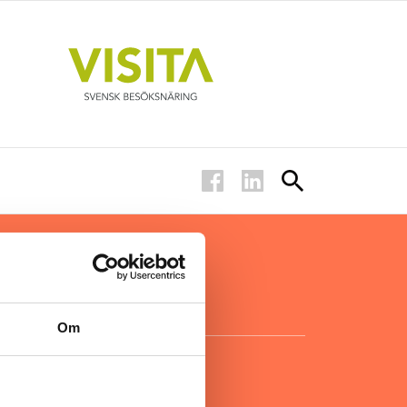
ar inom
för ägare
ta
.
Om
KONTAKT