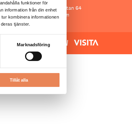
Besöksliv
andahålla funktioner för
Spoon, Brännkyrkagatan 64
n information från din enhet
118 23 Stockholm
 tur kombinera informationen
deras tjänster.
Marknadsföring
Tillåt alla