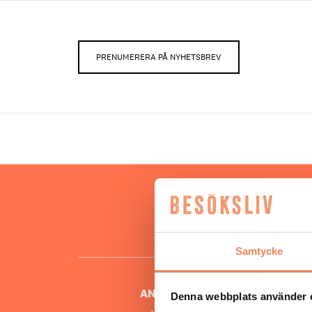
PRENUMERERA PÅ NYHETSBREV
Hos oss
besöksnär
o
Samtycke
ANSVARIG UTGIVARE
Denna webbplats använder 