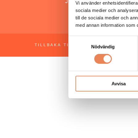
Jonas Siljhammar
Vi använder enhetsidentifierar
sociala medier och analysera 
till de sociala medier och a
med annan information som du 
Samtyckesval
TILLBAKA TILL TOPPEN
OM BESÖKS
Nödvändig
Avvisa