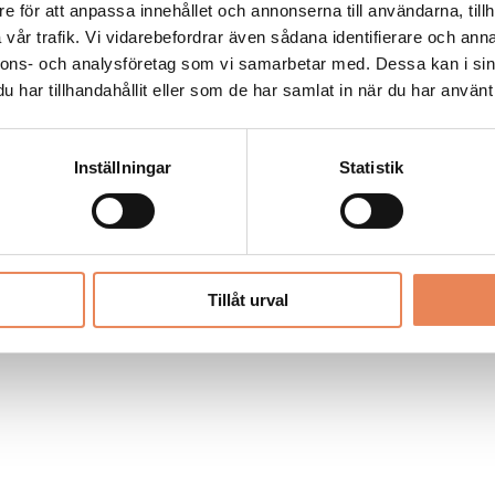
Allt material på besoksliv.se är skyddat
e för att anpassa innehållet och annonserna till användarna, tillh
enligt lagen om upphovsrätt.
vår trafik. Vi vidarebefordrar även sådana identifierare och anna
nnons- och analysföretag som vi samarbetar med. Dessa kan i sin
har tillhandahållit eller som de har samlat in när du har använt 
LIV
PRENUMERERA
ANNONSERA
Inställningar
Statistik
Tillåt urval