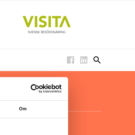
ar inom
för ägare
ta
.
Om
KONTAKT