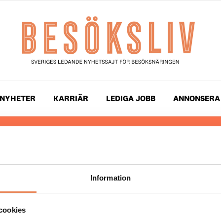
NYHETER
KARRIÄR
LEDIGA JOBB
ANNONSERA
 läser du landets mest uppdaterade nyheter och snackis
ingen. Besöksliv i sin tryckta form är ett affärsmagasin 
ch ledare inom besöksnäringen. Tidningen ges ut av
Visi
Information
UPPHOVSRÄTT
cookies