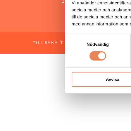
Jonas Siljhammar
Vi använder enhetsidentifierar
sociala medier och analysera 
till de sociala medier och a
med annan information som du 
Samtyckesval
TILLBAKA TILL TOPPEN
OM BESÖKS
Nödvändig
Avvisa