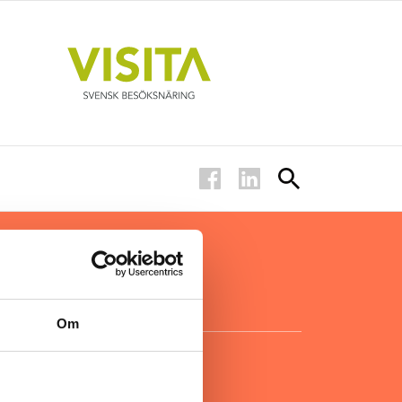
ar inom
för ägare
ta
.
Om
KONTAKT