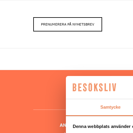
PRENUMERERA PÅ NYHETSBREV
Hos oss
besöksnär
o
Samtycke
ANSVARIG UTGIVARE
Denna webbplats använder 