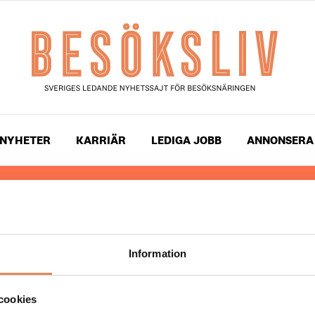
NYHETER
KARRIÄR
LEDIGA JOBB
ANNONSERA
 läser du landets mest uppdaterade nyheter och snackis
ingen. Besöksliv i sin tryckta form är ett affärsmagasin 
ch ledare inom besöksnäringen. Tidningen ges ut av
Visi
Information
UPPHOVSRÄTT
cookies