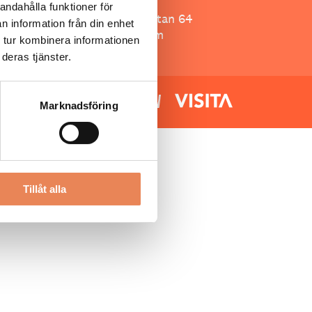
Besöksliv
andahålla funktioner för
Spoon, Brännkyrkagatan 64
n information från din enhet
118 23 Stockholm
 tur kombinera informationen
deras tjänster.
Marknadsföring
Tillåt alla