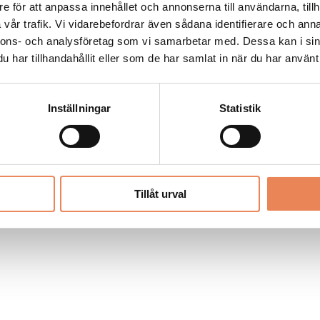
Allt material på besoksliv.se är skyddat
e för att anpassa innehållet och annonserna till användarna, tillh
enligt lagen om upphovsrätt.
vår trafik. Vi vidarebefordrar även sådana identifierare och anna
nnons- och analysföretag som vi samarbetar med. Dessa kan i sin
har tillhandahållit eller som de har samlat in när du har använt 
LIV
PRENUMERERA
ANNONSERA
Inställningar
Statistik
Tillåt urval