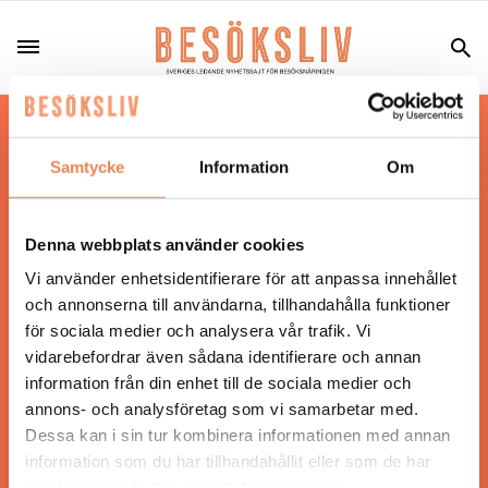
Hos oss läser du landets mest uppdaterade
nyheter och snackisar inom besöksnäringen.
Samtycke
Information
Om
Besöksliv i sin tryckta form är ett affärsmagasin
för ägare och ledare inom besöksnäringen.
Tidningen ges ut av
Visita
.
Denna webbplats använder cookies
Vi använder enhetsidentifierare för att anpassa innehållet
och annonserna till användarna, tillhandahålla funktioner
för sociala medier och analysera vår trafik. Vi
ANSVARIG UTGIVARE
vidarebefordrar även sådana identifierare och annan
Jonas Siljhammar
information från din enhet till de sociala medier och
annons- och analysföretag som vi samarbetar med.
Dessa kan i sin tur kombinera informationen med annan
UPPHOVSRÄTT
information som du har tillhandahållit eller som de har
samlat in när du har använt deras tjänster.