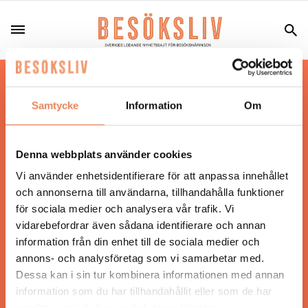
Hos oss läser du landets mest uppdaterade
nyheter och snackisar inom besöksnäringen.
Samtycke
Information
Om
Besöksliv i sin tryckta form är ett affärsmagasin
för ägare och ledare inom besöksnäringen.
Tidningen ges ut av
Visita
.
Denna webbplats använder cookies
Vi använder enhetsidentifierare för att anpassa innehållet
och annonserna till användarna, tillhandahålla funktioner
för sociala medier och analysera vår trafik. Vi
ANSVARIG UTGIVARE
vidarebefordrar även sådana identifierare och annan
Jonas Siljhammar
information från din enhet till de sociala medier och
annons- och analysföretag som vi samarbetar med.
Dessa kan i sin tur kombinera informationen med annan
UPPHOVSRÄTT
information som du har tillhandahållit eller som de har
samlat in när du har använt deras tjänster.