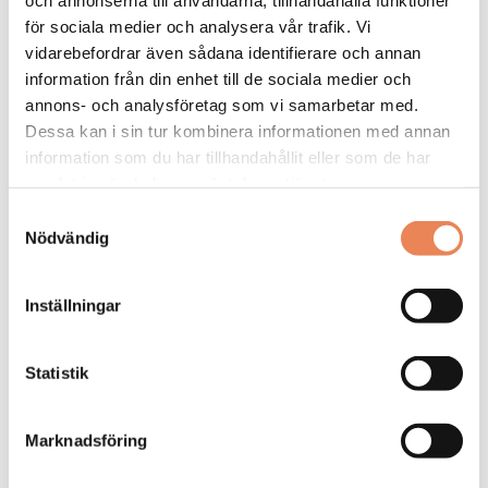
27
för sociala medier och analysera vår trafik. Vi
vidarebefordrar även sådana identifierare och annan
information från din enhet till de sociala medier och
annons- och analysföretag som vi samarbetar med.
Dessa kan i sin tur kombinera informationen med annan
information som du har tillhandahållit eller som de har
samlat in när du har använt deras tjänster.
Samtyckesval
Nödvändig
Kock
Inställningar
Arbetsgivare: Smådalarö Gård Hotell & Spa
Placeringsort: Dalarö
Statistik
Sista ansökningsdag: 2026-08-30
LÄS MER
Marknadsföring