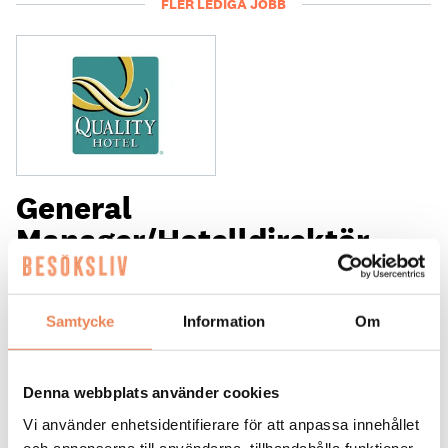
FLER LEDIGA JOBB
General
Manager/Hotelldirektör
Arbetsgivare: Quality Hotel Grand
Placeringsort: Falun
Samtycke
Information
Om
Sista ansökningsdag: 2026-09-04
LÄS MER
Denna webbplats använder cookies
DAGAR KVAR:
Vi använder enhetsidentifierare för att anpassa innehållet
och annonserna till användarna, tillhandahålla funktioner