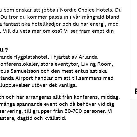
 du som önskar att jobba i Nordic Choice Hotels. Du
. Du tror du kommer passa in i vår mångfald bland
a fantastiska hotellkedjor och du har energi, mod
r. Vill du veta mer om oss? Vi ser fram emot din
ll ?
ande flygplatshotell i hjärtat av Arlanda
konferenslokaler, stora eventytor, Living Room,
rcus Samuelsson och den mest entusiastiska
Arlanda Airport handlar om att tillsammans med
lupplevelser utöver det vanliga.
h och här arrangeras allt från konferens, middag,
vi många spännande event och då behöver vid dig
servering, till grupper från 50-700 personer. Vi
tare, dagtid och kvällstid.