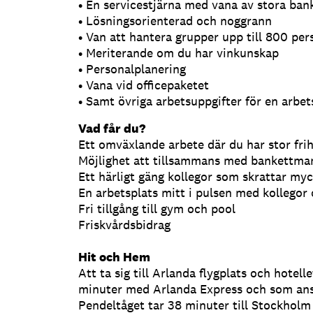
• En servicestjärna med vana av stora ban
• Lösningsorienterad och noggrann
• Van att hantera grupper upp till 800 p
• Meriterande om du har vinkunskap
• Personalplanering
• Vana vid officepaketet
• Samt övriga arbetsuppgifter för en arbet
Vad får du?
Ett omväxlande arbete där du har stor frih
Möjlighet att tillsammans med bankettma
Ett härligt gäng kollegor som skrattar my
En arbetsplats mitt i pulsen med kollegor 
Fri tillgång till gym och pool
Friskvårdsbidrag
Hit och Hem
Att ta sig till Arlanda flygplats och hotell
minuter med Arlanda Express och som anst
Pendeltåget tar 38 minuter till Stockholm C