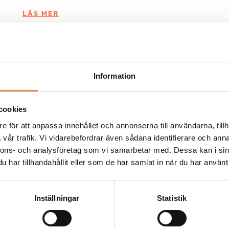
LÄS MER
Information
Kock
cookies
Arbetsgivare: Smådalarö Gård Hotell & Spa
e för att anpassa innehållet och annonserna till användarna, tillh
Placeringsort: Dalarö
vår trafik. Vi vidarebefordrar även sådana identifierare och anna
nnons- och analysföretag som vi samarbetar med. Dessa kan i sin
Sista ansökningsdag: 2026-08-30
har tillhandahållit eller som de har samlat in när du har använt 
LÄS MER
Inställningar
Statistik