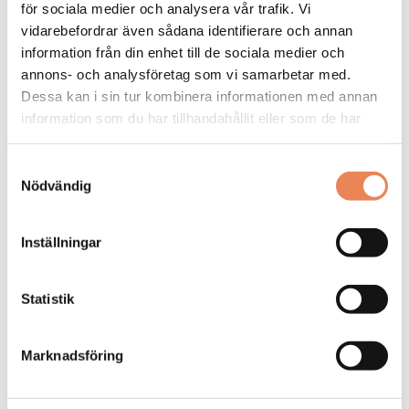
för sociala medier och analysera vår trafik. Vi
vidarebefordrar även sådana identifierare och annan
information från din enhet till de sociala medier och
annons- och analysföretag som vi samarbetar med.
Dessa kan i sin tur kombinera informationen med annan
information som du har tillhandahållit eller som de har
samlat in när du har använt deras tjänster.
Samtyckesval
Nödvändig
Kock
Inställningar
Arbetsgivare: Smådalarö Gård Hotell & Spa
Placeringsort: Dalarö
Statistik
Sista ansökningsdag: 2026-08-30
LÄS MER
Marknadsföring
DAGAR KVAR: