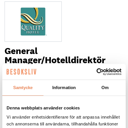
General
Manager/Hotelldirektör
Arbetsgivare: Quality Hotel Grand
Placeringsort: Falun
Sista ansökningsdag: 2026-09-04
Samtycke
Information
Om
LÄS MER
Denna webbplats använder cookies
DAGAR KVAR:
27
Vi använder enhetsidentifierare för att anpassa innehållet
och annonserna till användarna, tillhandahålla funktioner