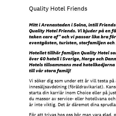
Quality Hotel Friends
Mitt i Arenastaden i Solna, intill Frien
Quality Hotel Friends. Vi bjuder på en f
taken care of” och vi passar lika bra f
eventgästen, turisten, storfamiljen och
Hotellet tillhör familjen Quality Hotel 
över 60 hotell i Sverige, Norge och Danma
Hotels tillsammans med hotellkedjorna
till vår stora familj!
Vi söker dig som under ett år vill testa p
innesäljsavdelning (föräldravikariat). Kan
starta din karriär inom Choice eller på ju
du massor av service- eller hotellvana och 
är inte viktig. Det är däremot dina sprudl
För att trivas hos oss bör man vara glad, po