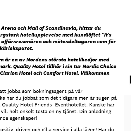
ds Arena och Mall of Scandinavia, hittar du
ärgstark hotellupplevelse med kundlöftet ”It’s
ör affärsresenären och mötesdeltagaren som för
 kärleksparet.
som är en av Nordens största hotellkedjor med
rk. Quality Hotel tillhör i sin tur Nordic Choice
 Clarion Hotel och Comfort Hotel. Välkommen
å att jobba som bokningsagent på vår
ske har du jobbat som det tidigare men är sugen på
st Quality Hotel Friends- Eventhotellet. Kanske har
vill helt enkelt testa en ny tjänst. Din anledning
ande egenskaper!
sitiv, driven och gilla service i alla lägen! Har du