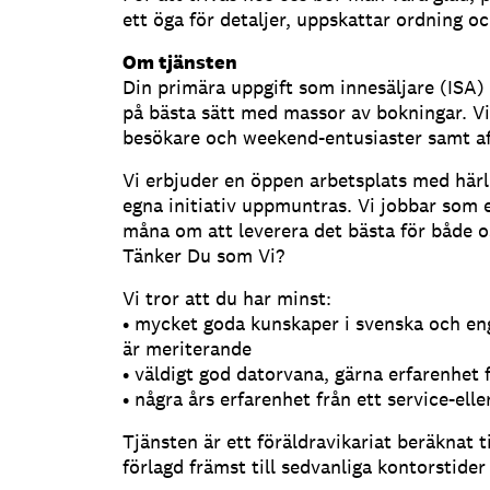
ett öga för detaljer, uppskattar ordning o
Om tjänsten
Din primära uppgift som innesäljare (ISA) p
på bästa sätt med massor av bokningar. V
besökare och weekend-entusiaster samt affä
Vi erbjuder en öppen arbetsplats med härl
egna initiativ uppmuntras. Vi jobbar som 
måna om att leverera det bästa för både os
Tänker Du som Vi?
Vi tror att du har minst:
• mycket goda kunskaper i svenska och eng
är meriterande
• väldigt god datorvana, gärna erfarenhet 
• några års erfarenhet från ett service-ell
Tjänsten är ett föräldravikariat beräknat t
förlagd främst till sedvanliga kontorstider 