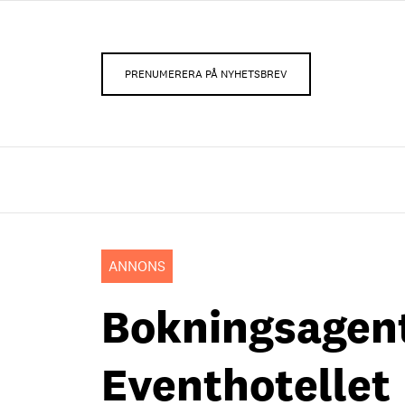
PRENUMERERA PÅ NYHETSBREV
ANNONS
Bokningsagent 
Eventhotellet