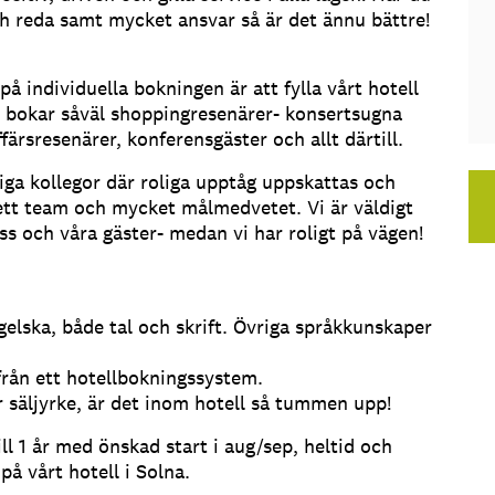
ch reda samt mycket ansvar så är det ännu bättre!
å individuella bokningen är att fylla vårt hotell
i bokar såväl shoppingresenärer- konsertsugna
rsresenärer, konferensgäster och allt därtill.
iga kollegor där roliga upptåg uppskattas och
ett team och mycket målmedvetet. Vi är väldigt
s och våra gäster- medan vi har roligt på vägen!
elska, både tal och skrift. Övriga språkkunskaper
från ett hotellbokningssystem.
er säljyrke, är det inom hotell så tummen upp!
ill 1 år med önskad start i aug/sep, heltid och
på vårt hotell i Solna.