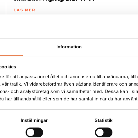
LÄS MER
Information
Kock
cookies
Arbetsgivare: Smådalarö Gård Hotell & Spa
e för att anpassa innehållet och annonserna till användarna, tillh
vår trafik. Vi vidarebefordrar även sådana identifierare och anna
Placeringsort: Dalarö
nnons- och analysföretag som vi samarbetar med. Dessa kan i sin
Sista ansökningsdag: 2026-08-30
har tillhandahållit eller som de har samlat in när du har använt 
LÄS MER
Inställningar
Statistik