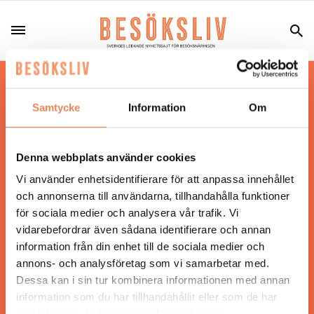
Hos oss läser du landets mest uppdaterade
nyheter och snackisar inom besöksnäringen.
Samtycke
Information
Om
Besöksliv i sin tryckta form är ett affärsmagasin
för ägare och ledare inom besöksnäringen.
Tidningen ges ut av
Visita
.
Denna webbplats använder cookies
Vi använder enhetsidentifierare för att anpassa innehållet
och annonserna till användarna, tillhandahålla funktioner
för sociala medier och analysera vår trafik. Vi
ANSVARIG UTGIVARE
vidarebefordrar även sådana identifierare och annan
Jonas Siljhammar
information från din enhet till de sociala medier och
annons- och analysföretag som vi samarbetar med.
Dessa kan i sin tur kombinera informationen med annan
UPPHOVSRÄTT
information som du har tillhandahållit eller som de har
samlat in när du har använt deras tjänster.