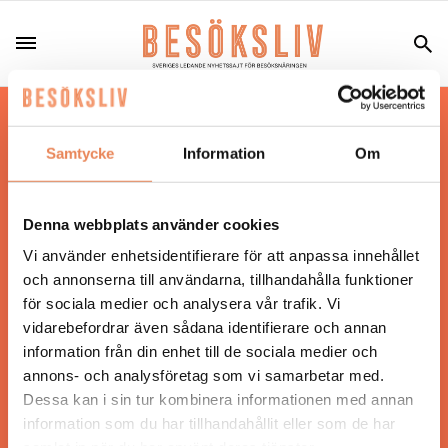
Hos oss läser du landets mest uppdaterade
nyheter och snackisar inom besöksnäringen.
Samtycke
Information
Om
Besöksliv i sin tryckta form är ett affärsmagasin
för ägare och ledare inom besöksnäringen.
Tidningen ges ut av
Visita
.
Denna webbplats använder cookies
Vi använder enhetsidentifierare för att anpassa innehållet
och annonserna till användarna, tillhandahålla funktioner
för sociala medier och analysera vår trafik. Vi
ANSVARIG UTGIVARE
vidarebefordrar även sådana identifierare och annan
Jonas Siljhammar
information från din enhet till de sociala medier och
annons- och analysföretag som vi samarbetar med.
Dessa kan i sin tur kombinera informationen med annan
UPPHOVSRÄTT
information som du har tillhandahållit eller som de har
samlat in när du har använt deras tjänster.