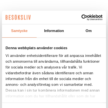
FLER LEDIGA JOBB
Samtycke
Information
Om
Denna webbplats använder cookies
Vi använder enhetsidentifierare för att anpassa innehållet
och annonserna till användarna, tillhandahålla funktioner
General
för sociala medier och analysera vår trafik. Vi
Manager/Hotelldirektör
vidarebefordrar även sådana identifierare och annan
information från din enhet till de sociala medier och
Arbetsgivare: Quality Hotel Grand
annons- och analysföretag som vi samarbetar med.
Placeringsort: Falun
Dessa kan i sin tur kombinera informationen med annan
Sista ansökningsdag: 2026-09-04
information som du har tillhandahållit eller som de har
samlat in när du har använt deras tjänster.
LÄS MER