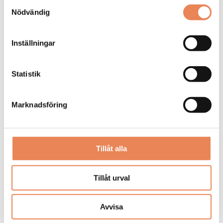
Samtyckesval
Nödvändig
DAGAR KVAR:
26
Inställningar
Statistik
Marknadsföring
Tillåt alla
Kock
Tillåt urval
Arbetsgivare: Smådalarö Gård Hotell & Spa
Placeringsort: Dalarö
Avvisa
Sista ansökningsdag: 2026-08-30