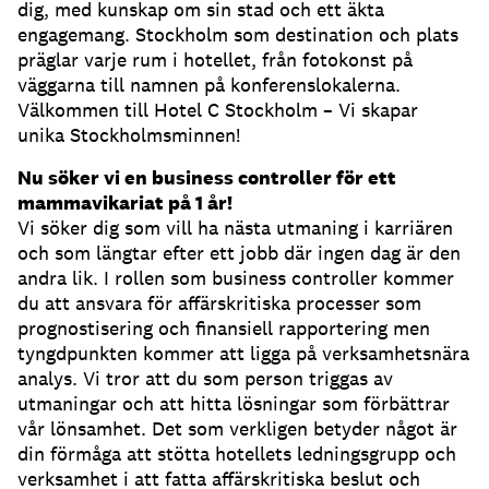
dig, med kunskap om sin stad och ett äkta
engagemang. Stockholm som destination och plats
präglar varje rum i hotellet, från fotokonst på
väggarna till namnen på konferenslokalerna.
Välkommen till Hotel C Stockholm – Vi skapar
unika Stockholmsminnen!
Nu söker vi en business controller för ett
mammavikariat på 1 år!
Vi söker dig som vill ha nästa utmaning i karriären
och som längtar efter ett jobb där ingen dag är den
andra lik. I rollen som business controller kommer
du att ansvara för affärskritiska processer som
prognostisering och finansiell rapportering men
tyngdpunkten kommer att ligga på verksamhetsnära
analys. Vi tror att du som person triggas av
utmaningar och att hitta lösningar som förbättrar
vår lönsamhet. Det som verkligen betyder något är
din förmåga att stötta hotellets ledningsgrupp och
verksamhet i att fatta affärskritiska beslut och