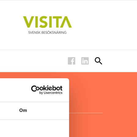
ar inom
för ägare
ta
.
Om
KONTAKT