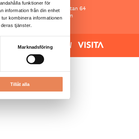
Besöksliv
andahålla funktioner för
Spoon, Brännkyrkagatan 64
n information från din enhet
118 23 Stockholm
 tur kombinera informationen
deras tjänster.
Marknadsföring
Tillåt alla