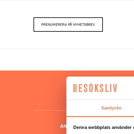
PRENUMERERA PÅ NYHETSBREV
Hos oss
besöksnär
o
Samtycke
ANSVARIG UTGIVARE
Denna webbplats använder 