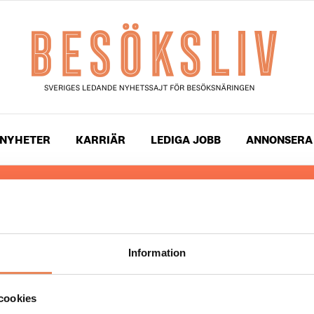
NYHETER
KARRIÄR
LEDIGA JOBB
ANNONSERA
 läser du landets mest uppdaterade nyheter och snackis
ingen. Besöksliv i sin tryckta form är ett affärsmagasin 
ch ledare inom besöksnäringen. Tidningen ges ut av
Visi
Information
UPPHOVSRÄTT
cookies