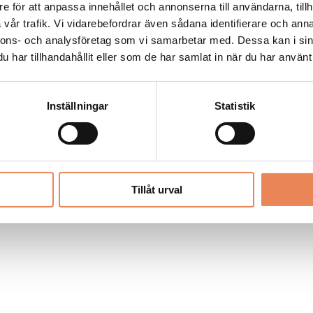
Allt material på besoksliv.se är skyddat
e för att anpassa innehållet och annonserna till användarna, tillh
enligt lagen om upphovsrätt.
vår trafik. Vi vidarebefordrar även sådana identifierare och anna
nnons- och analysföretag som vi samarbetar med. Dessa kan i sin
har tillhandahållit eller som de har samlat in när du har använt 
LIV
PRENUMERERA
ANNONSERA
Inställningar
Statistik
Tillåt urval