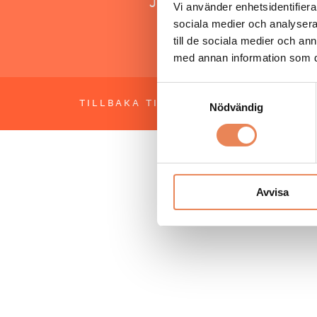
Jonas Siljhammar
Vi använder enhetsidentifierar
sociala medier och analysera 
till de sociala medier och a
med annan information som du 
Samtyckesval
TILLBAKA TILL TOPPEN
OM BESÖKS
Nödvändig
Avvisa