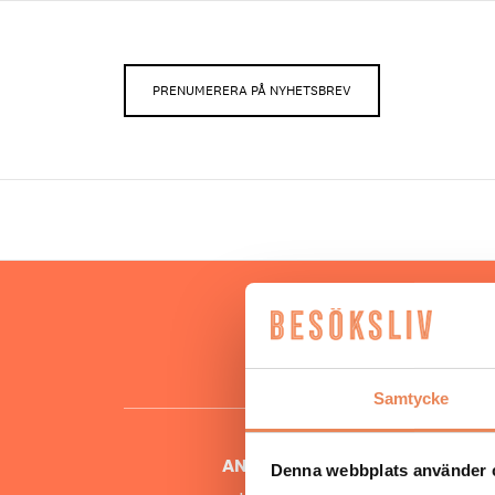
PRENUMERERA PÅ NYHETSBREV
Hos oss
besöksnär
o
Samtycke
ANSVARIG UTGIVARE
Denna webbplats använder 