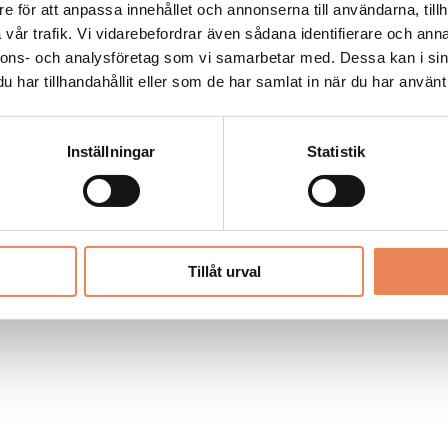
Allt material på besoksliv.se är skyddat
e för att anpassa innehållet och annonserna till användarna, tillh
enligt lagen om upphovsrätt.
vår trafik. Vi vidarebefordrar även sådana identifierare och anna
nnons- och analysföretag som vi samarbetar med. Dessa kan i sin
har tillhandahållit eller som de har samlat in när du har använt 
LIV
PRENUMERERA
ANNONSERA
Inställningar
Statistik
Tillåt urval