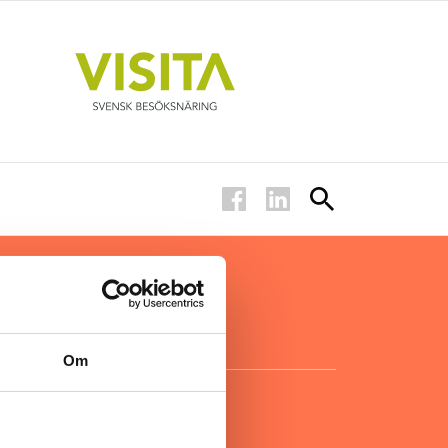
ar inom
för ägare
ta
.
Om
KONTAKT