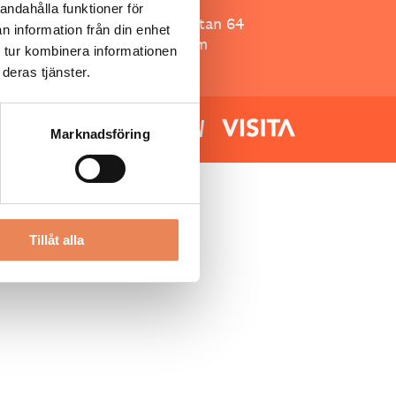
Besöksliv
andahålla funktioner för
Spoon, Brännkyrkagatan 64
n information från din enhet
118 23 Stockholm
 tur kombinera informationen
deras tjänster.
Marknadsföring
Tillåt alla