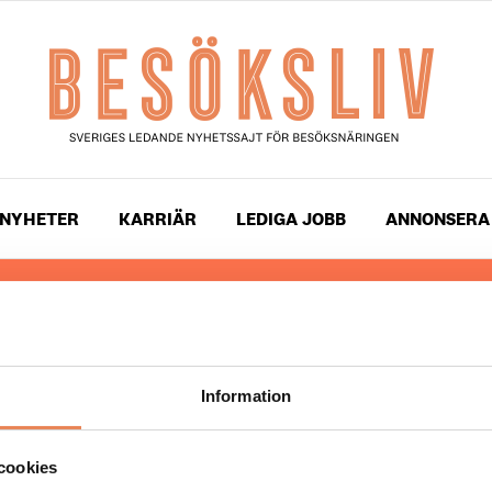
NYHETER
KARRIÄR
LEDIGA JOBB
ANNONSERA
 läser du landets mest uppdaterade nyheter och snackis
ingen. Besöksliv i sin tryckta form är ett affärsmagasin 
ch ledare inom besöksnäringen. Tidningen ges ut av
Visi
Information
UPPHOVSRÄTT
cookies