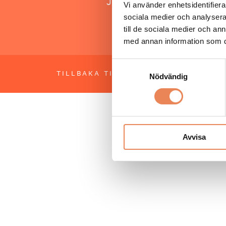
Jonas Siljhammar
Vi använder enhetsidentifierar
sociala medier och analysera 
till de sociala medier och a
med annan information som du 
Samtyckesval
TILLBAKA TILL TOPPEN
OM BESÖKS
Nödvändig
Avvisa