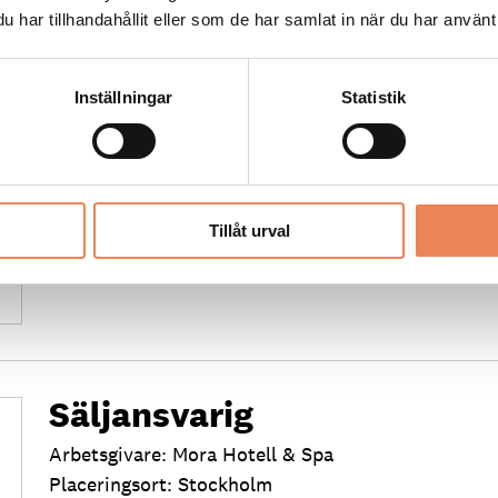
har tillhandahållit eller som de har samlat in när du har använt 
Kock
Inställningar
Statistik
Arbetsgivare: Smådalarö Gård Hotell & Spa
Placeringsort: Dalarö
Sista ansökningsdag: 2026-08-30
LÄS MER
Tillåt urval
Säljansvarig
Arbetsgivare: Mora Hotell & Spa
Placeringsort: Stockholm