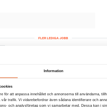
FLER LEDIGA JOBB
General Manager/Hotelldir
Arbetsgivare: Quality Hotel Grand
Placeringsort: Falun
Sista ansökningsdag: 2026-09-04
Information
LÄS MER
cookies
e för att anpassa innehållet och annonserna till användarna, tillh
vår trafik. Vi vidarebefordrar även sådana identifierare och anna
nnons- och analysföretag som vi samarbetar med. Dessa kan i sin