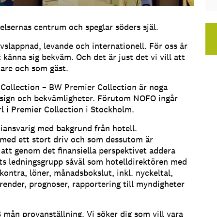
delsernas centrum och speglar söders själ.
avslappnad, levande och internationell. För oss är
känna sig bekväm. Och det är just det vi vill att
are och som gäst.
 Collection – BW Premier Collection är noga
design och bekvämligheter. Förutom NOFO ingår
 i Premier Collection i Stockholm.
iansvarig med bakgrund från hotell.
 med ett stort driv och som dessutom är
 att genom det finansiella perspektivet addera
ets ledningsgrupp såväl som hotelldirektören med
ontra, löner, månadsbokslut, inkl. nyckeltal,
render, prognoser, rapportering till myndigheter
mån provanställning. Vi söker dig som vill vara