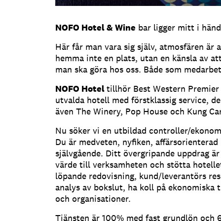
NOFO Hotel & Wine
bar ligger mitt i hän
Här får man vara sig själv, atmosfären är 
hemma inte en plats, utan en känsla av att 
man ska göra hos oss. Både som medarbet
NOFO Hotel
tillhör Best Western Premier
utvalda hotell med förstklassig service, 
även The Winery, Pop House och Kung Carl
Nu söker vi en utbildad controller/ekonom
Du är medveten, nyfiken, affärsorienterad
självgående. Ditt övergripande uppdrag är
värde till verksamheten och stötta hotell
löpande redovisning, kund/leverantörs resk
analys av bokslut, ha koll på ekonomiska t
och organisationer.
Tjänsten är 100% med fast grundlön och 6 