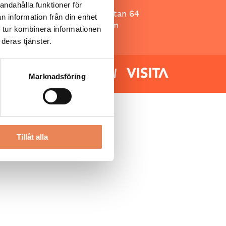
Besöksliv
andahålla funktioner för
Spoon, Brännkyrkagatan 64
n information från din enhet
118 23 Stockholm
 tur kombinera informationen
deras tjänster.
Marknadsföring
Tillåt alla