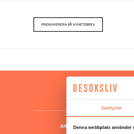
PRENUMERERA PÅ NYHETSBREV
Hos oss
besöksnär
o
Samtycke
ANSVARIG UTGIVARE
Denna webbplats använder 