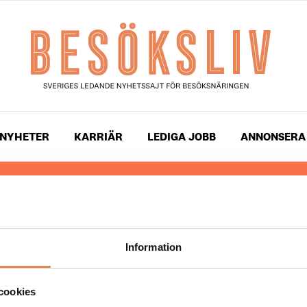
NYHETER
KARRIÄR
LEDIGA JOBB
ANNONSERA
 läser du landets mest uppdaterade nyheter och snackis
ingen. Besöksliv i sin tryckta form är ett affärsmagasin 
ch ledare inom besöksnäringen. Tidningen ges ut av
Visi
Information
UPPHOVSRÄTT
cookies