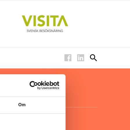
ar inom
för ägare
ta
.
Om
KONTAKT