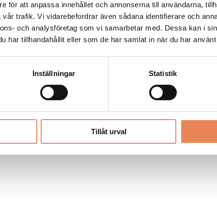
Allt material på besoksliv.se är skyddat
e för att anpassa innehållet och annonserna till användarna, tillh
enligt lagen om upphovsrätt.
vår trafik. Vi vidarebefordrar även sådana identifierare och anna
nnons- och analysföretag som vi samarbetar med. Dessa kan i sin
har tillhandahållit eller som de har samlat in när du har använt 
LIV
PRENUMERERA
ANNONSERA
Inställningar
Statistik
Tillåt urval