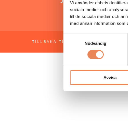
Jonas Siljhammar
Vi använder enhetsidentifierar
sociala medier och analysera 
till de sociala medier och a
med annan information som du 
Samtyckesval
TILLBAKA TILL TOPPEN
OM BESÖKS
Nödvändig
Avvisa