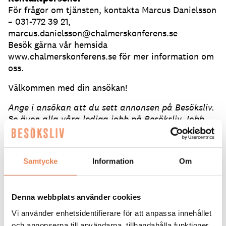
För frågor om tjänsten, kontakta Marcus Danielsson
– 031-772 39 21,
marcus.danielsson@chalmerskonferens.se
Besök gärna vår hemsida
www.chalmerskonferens.se för mer information om
oss.
Välkommen med din ansökan!
Ange i ansökan att du sett annonsen på Besöksliv.
Se även alla våra lediga jobb på Besöksliv Jobb
på Facebook.
Samtycke
Information
Om
ANSÖK HÄR
Tipsa en vän:
Denna webbplats använder cookies
Vi använder enhetsidentifierare för att anpassa innehållet
och annonserna till användarna, tillhandahålla funktioner