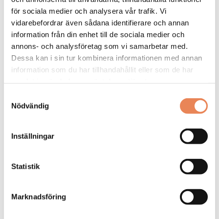
FLER LEDIGA JOBB
för sociala medier och analysera vår trafik. Vi
vidarebefordrar även sådana identifierare och annan
information från din enhet till de sociala medier och
annons- och analysföretag som vi samarbetar med.
Dessa kan i sin tur kombinera informationen med annan
information som du har tillhandahållit eller som de har
samlat in när du har använt deras tjänster.
General
Samtyckesval
Nödvändig
Manager/Hotelldirektör
Arbetsgivare: Quality Hotel Grand
Inställningar
Placeringsort: Falun
Sista ansökningsdag: 2026-09-04
Statistik
LÄS MER
Marknadsföring
DAGAR KVAR:
27