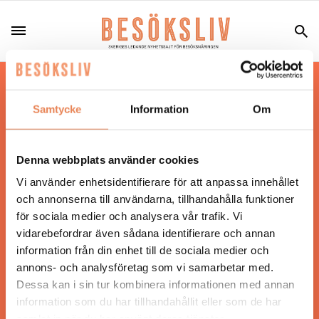
Hos oss läser du landets mest uppdaterade
nyheter och snackisar inom besöksnäringen.
Samtycke
Information
Om
Besöksliv i sin tryckta form är ett affärsmagasin
för ägare och ledare inom besöksnäringen.
Tidningen ges ut av
Visita
.
Denna webbplats använder cookies
Vi använder enhetsidentifierare för att anpassa innehållet
och annonserna till användarna, tillhandahålla funktioner
för sociala medier och analysera vår trafik. Vi
ANSVARIG UTGIVARE
vidarebefordrar även sådana identifierare och annan
Jonas Siljhammar
information från din enhet till de sociala medier och
annons- och analysföretag som vi samarbetar med.
Dessa kan i sin tur kombinera informationen med annan
UPPHOVSRÄTT
information som du har tillhandahållit eller som de har
samlat in när du har använt deras tjänster.