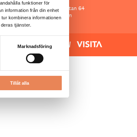
Besöksliv
andahålla funktioner för
Spoon, Brännkyrkagatan 64
n information från din enhet
118 23 Stockholm
 tur kombinera informationen
deras tjänster.
Marknadsföring
Tillåt alla