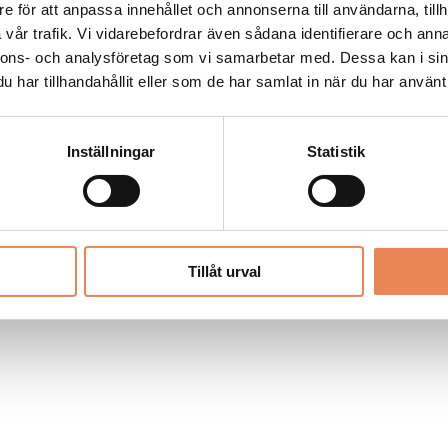
Allt material på besoksliv.se är skyddat
e för att anpassa innehållet och annonserna till användarna, tillh
enligt lagen om upphovsrätt.
vår trafik. Vi vidarebefordrar även sådana identifierare och anna
nnons- och analysföretag som vi samarbetar med. Dessa kan i sin
har tillhandahållit eller som de har samlat in när du har använt 
LIV
PRENUMERERA
ANNONSERA
Inställningar
Statistik
Tillåt urval