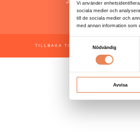
Jonas Siljhammar
Vi använder enhetsidentifierar
sociala medier och analysera 
till de sociala medier och a
med annan information som du 
Samtyckesval
TILLBAKA TILL TOPPEN
OM BESÖKS
Nödvändig
Avvisa