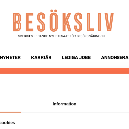
NYHETER
KARRIÄR
LEDIGA JOBB
ANNONSERA
 läser du landets mest uppdaterade nyheter och snackis
ingen. Besöksliv i sin tryckta form är ett affärsmagasin 
ch ledare inom besöksnäringen. Tidningen ges ut av
Visi
Information
UPPHOVSRÄTT
cookies