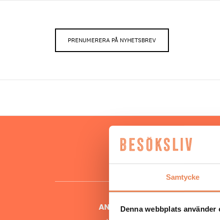
PRENUMERERA PÅ NYHETSBREV
Hos oss
besöksnär
o
Samtycke
ANSVARIG UTGIVARE
Denna webbplats använder 