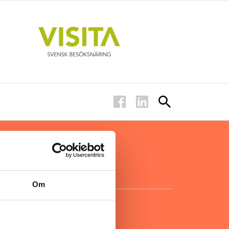
ar inom
för ägare
ta
.
Om
KONTAKT