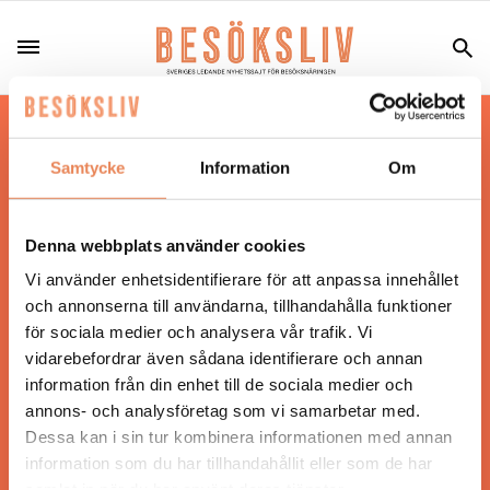
Hos oss läser du landets mest uppdaterade
nyheter och snackisar inom besöksnäringen.
Samtycke
Information
Om
Besöksliv i sin tryckta form är ett affärsmagasin
för ägare och ledare inom besöksnäringen.
Tidningen ges ut av
Visita
.
Denna webbplats använder cookies
Vi använder enhetsidentifierare för att anpassa innehållet
och annonserna till användarna, tillhandahålla funktioner
för sociala medier och analysera vår trafik. Vi
ANSVARIG UTGIVARE
vidarebefordrar även sådana identifierare och annan
Jonas Siljhammar
information från din enhet till de sociala medier och
annons- och analysföretag som vi samarbetar med.
Dessa kan i sin tur kombinera informationen med annan
UPPHOVSRÄTT
information som du har tillhandahållit eller som de har
samlat in när du har använt deras tjänster.