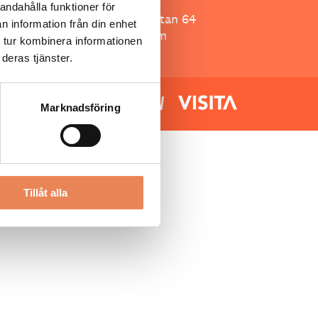
Besöksliv
andahålla funktioner för
Spoon, Brännkyrkagatan 64
n information från din enhet
118 23 Stockholm
 tur kombinera informationen
deras tjänster.
Marknadsföring
Tillåt alla