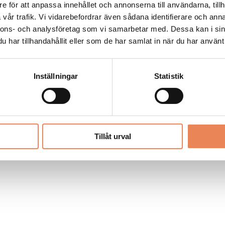
Allt material på besoksliv.se är skyddat
e för att anpassa innehållet och annonserna till användarna, tillh
enligt lagen om upphovsrätt.
vår trafik. Vi vidarebefordrar även sådana identifierare och anna
nnons- och analysföretag som vi samarbetar med. Dessa kan i sin
har tillhandahållit eller som de har samlat in när du har använt 
LIV
PRENUMERERA
ANNONSERA
Inställningar
Statistik
Tillåt urval