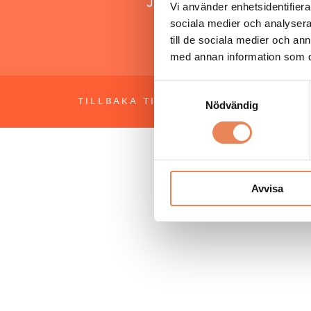
Jonas Siljhammar
Vi använder enhetsidentifierar
sociala medier och analysera 
till de sociala medier och a
med annan information som du 
Samtyckesval
TILLBAKA TILL TOPPEN
OM BESÖKS
Nödvändig
Avvisa