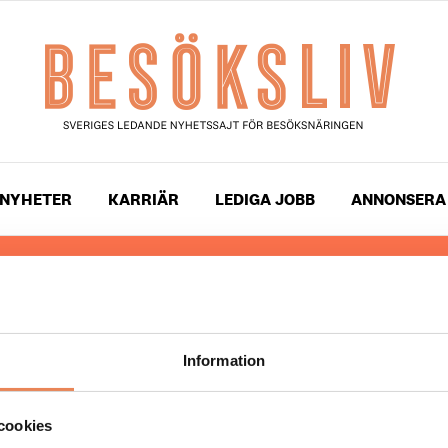
NYHETER
KARRIÄR
LEDIGA JOBB
ANNONSERA
 läser du landets mest uppdaterade nyheter och snackis
ingen. Besöksliv i sin tryckta form är ett affärsmagasin 
ch ledare inom besöksnäringen. Tidningen ges ut av
Visi
Information
UPPHOVSRÄTT
cookies