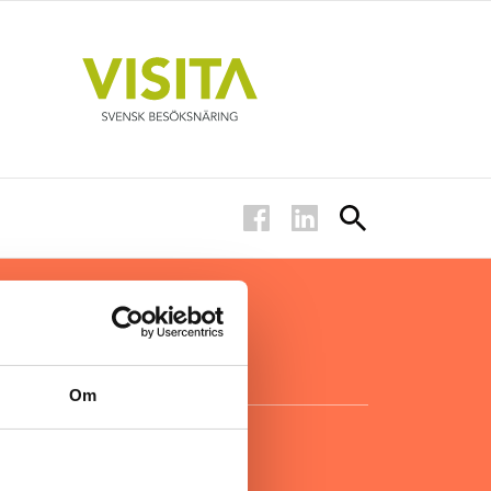
ar inom
för ägare
ta
.
Om
KONTAKT