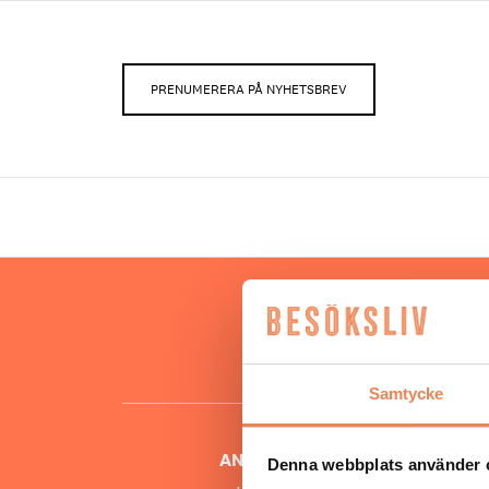
PRENUMERERA PÅ NYHETSBREV
Hos oss
besöksnär
o
Samtycke
ANSVARIG UTGIVARE
Denna webbplats använder 