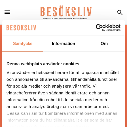
Hos oss läser du landets mest uppdaterade
nyheter och snackisar inom besöksnäringen.
Samtycke
Information
Om
Besöksliv i sin tryckta form är ett affärsmagasin
för ägare och ledare inom besöksnäringen.
Tidningen ges ut av
Visita
.
Denna webbplats använder cookies
Vi använder enhetsidentifierare för att anpassa innehållet
och annonserna till användarna, tillhandahålla funktioner
för sociala medier och analysera vår trafik. Vi
ANSVARIG UTGIVARE
vidarebefordrar även sådana identifierare och annan
Jonas Siljhammar
information från din enhet till de sociala medier och
annons- och analysföretag som vi samarbetar med.
Dessa kan i sin tur kombinera informationen med annan
UPPHOVSRÄTT
information som du har tillhandahållit eller som de har
samlat in när du har använt deras tjänster.