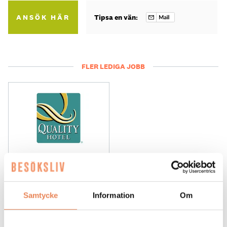
ANSÖK HÄR
Tipsa en vän:
FLER LEDIGA JOBB
General
Manager/Hotelldirektör
Samtycke
Information
Om
Arbetsgivare: Quality Hotel Grand
Placeringsort: Falun