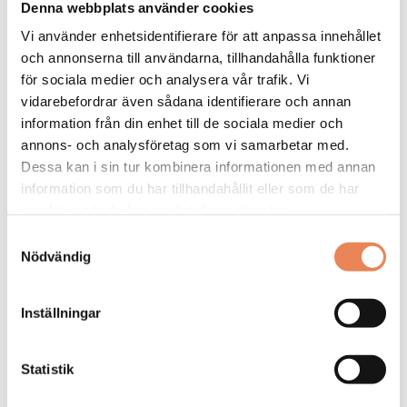
Sista ansökningsdag: 2026-09-04
Denna webbplats använder cookies
Vi använder enhetsidentifierare för att anpassa innehållet
LÄS MER
och annonserna till användarna, tillhandahålla funktioner
för sociala medier och analysera vår trafik. Vi
DAGAR KVAR:
vidarebefordrar även sådana identifierare och annan
28
information från din enhet till de sociala medier och
annons- och analysföretag som vi samarbetar med.
Dessa kan i sin tur kombinera informationen med annan
information som du har tillhandahållit eller som de har
samlat in när du har använt deras tjänster.
Samtyckesval
Nödvändig
Inställningar
Kock
Statistik
Arbetsgivare: Smådalarö Gård Hotell & Spa