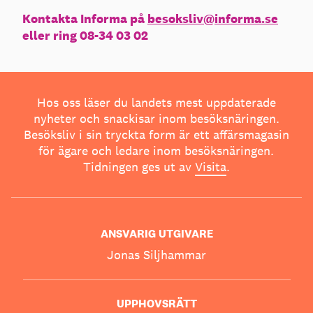
Kontakta Informa på
besoksliv@informa.se
eller ring 08-34 03 02
Hos oss läser du landets mest uppdaterade
nyheter och snackisar inom besöksnäringen.
Besöksliv i sin tryckta form är ett affärsmagasin
för ägare och ledare inom besöksnäringen.
Tidningen ges ut av
Visita
.
ANSVARIG UTGIVARE
Jonas Siljhammar
UPPHOVSRÄTT